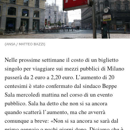
PODCAST
NEWSLETTER
(ANSA / MATTEO BAZZI)
I MIEI PREFERITI
Nelle prossime settimane il costo di un biglietto
singolo per viaggiare sui mezzi pubblici di Milano
SHOP
passerà da 2 euro a 2,20 euro. L’aumento di 20
centesimi è stato confermato dal sindaco Beppe
CALENDARIO
Sala mercoledì mattina nel corso di un evento
pubblico. Sala ha detto che non si sa ancora
AREA PERSONALE
quando scatterà l’aumento, ma che avverrà
comunque a breve: «Non si sa ancora se sarà dal
Area Personale
Newsletter
primo gennaio o pochi giorni dopo. Diciamo che è