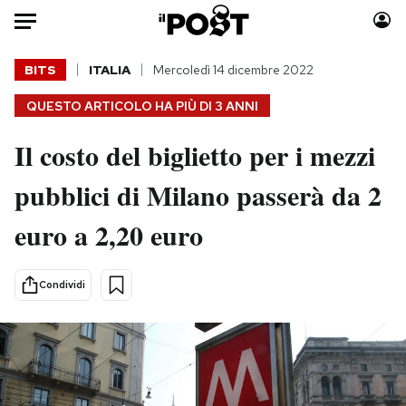
Auto
BITS
ITALIA
Mercoledì 14 dicembre 2022
QUESTO ARTICOLO HA PIÙ DI
3 ANNI
HOME
Il costo del biglietto per i mezzi
Italia
Moda
Mondo
Libri
pubblici di Milano passerà da 2
Politica
Consumismi
euro a 2,20 euro
Tecnologia
Storie/Idee
Internet
Ok Boomer!
Scienza
Media
Condividi
Cultura
Europa
Economia
Altrecose
Sport
Mondiali calcio 2026