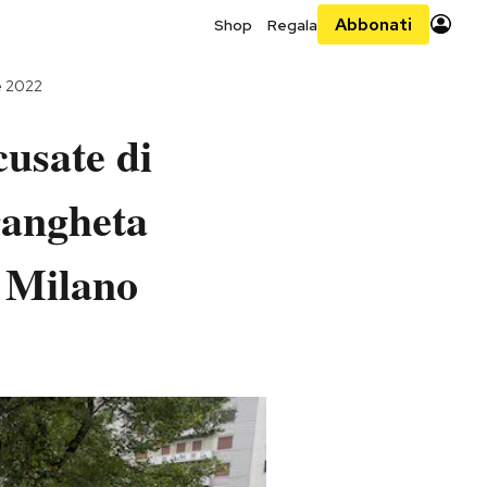
Abbonati
Shop
Regala
e 2022
cusate di
drangheta
i Milano