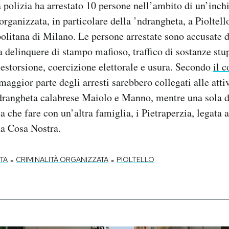
 polizia ha arrestato 10 persone nell’ambito di un’inchie
 organizzata, in particolare della ’ndrangheta, a Pioltel
politana di Milano. Le persone arrestate sono accusate di
a delinquere di stampo mafioso, traffico di sostanze stup
 estorsione, coercizione elettorale e usura. Secondo
il 
maggior parte degli arresti sarebbero collegati alle attiv
ndrangheta calabrese Maiolo e Manno, mentre una sola d
a che fare con un’altra famiglia, i Pietraperzia, legata 
na Cosa Nostra.
-
-
TA
CRIMINALITÀ ORGANIZZATA
PIOLTELLO