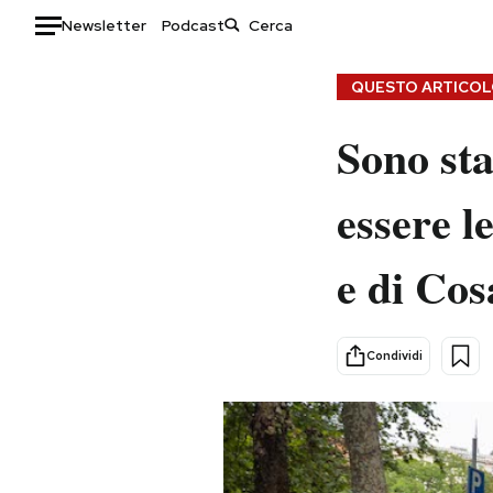
Newsletter
Podcast
Auto
QUESTO ARTICOLO
HOME
Sono sta
Italia
Moda
essere l
Mondo
Libri
Politica
Consumismi
e di Cos
Tecnologia
Storie/Idee
Internet
Ok Boomer!
Scienza
Media
Condividi
Cultura
Europa
Economia
Altrecose
Sport
Mondiali calcio 2026