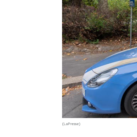
PODCAST
NEWSLETTER
I MIEI PREFERITI
SHOP
CALENDARIO
AREA PERSONALE
(LaPresse)
Area Personale
Newsletter