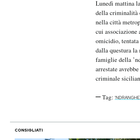
Lunedì mattina la
Notifiche mobile
della criminalità
Regala il Post
nella città metro
Hai bisogno di aiuto?
Esci
cui associazione 
omicidio, tentata
dalla questura la 
famiglie della ’
arrestate avrebbe 
criminale sicilia
Tag:
'NDRANGHE
CONSIGLIATI