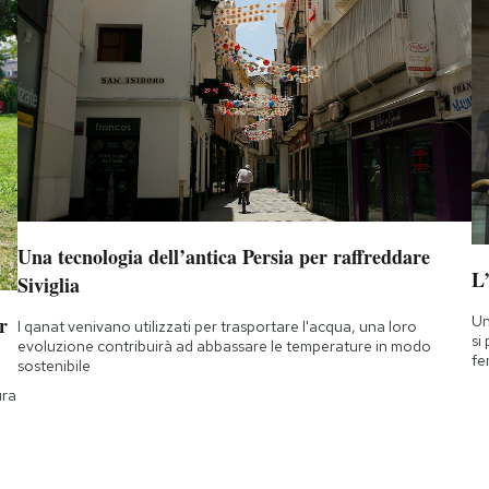
Una tecnologia dell’antica Persia per raffreddare
L
Siviglia
Un
r
I qanat venivano utilizzati per trasportare l'acqua, una loro
si
evoluzione contribuirà ad abbassare le temperature in modo
fe
sostenibile
ura