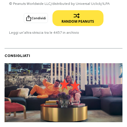
© Peanuts Worldwide LLC/distributed by Universal Uclick/ILPA
PODCAST
Condividi
RANDOM PEANUTS
NEWSLETTER
Leggi un'altra striscia tra le
4457
in archivio
I MIEI PREFERITI
CONSIGLIATI
SHOP
CALENDARIO
AREA PERSONALE
Area Personale
Newsletter