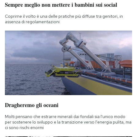
Sempre meglio non mettere i bambini sui social
Notifiche mobile
Regala il Post
Coprirne il volto è una delle pratiche più diffuse tra genitori, in
Hai bisogno di aiuto?
assenza di regolamentazioni
Esci
Dragheremo gli oceani
Molti pensano che estrarre minerali dai fondali sia l'unico modo
per sostenere lo sviluppo e la transizione verso l'energia pulita, ma
ci sono rischi enormi