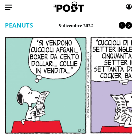
Auto
PEANUTS
9 dicembre 2022
HOME
Italia
Moda
Mondo
Libri
Politica
Consumismi
Tecnologia
Storie/Idee
Internet
Ok Boomer!
Scienza
Media
Cultura
Europa
Economia
Altrecose
Sport
Mondiali calcio 2026