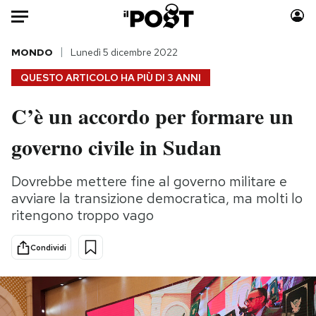
Auto
MONDO
Lunedì 5 dicembre 2022
QUESTO ARTICOLO HA PIÙ DI
3 ANNI
HOME
C’è un accordo per formare un
Italia
Moda
governo civile in Sudan
Mondo
Libri
Politica
Consumismi
Dovrebbe mettere fine al governo militare e
Tecnologia
Storie/Idee
avviare la transizione democratica, ma molti lo
Internet
Ok Boomer!
ritengono troppo vago
Scienza
Media
Cultura
Europa
Condividi
Economia
Altrecose
Sport
Mondiali calcio 2026