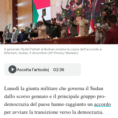
PODCAST
NEWSLETTER
I MIEI PREFERITI
Il generale Abdel Fattah al Burhan mostra la copia dell'accordo a
Khartum, Sudan, 5 dicembre (AP Photo/ Marwan)
SHOP
Ascolta l'articolo
02:36
CALENDARIO
Lunedì la giunta militare che governa il Sudan
dallo scorso gennaio e il principale gruppo pro-
AREA PERSONALE
democrazia del paese hanno raggiunto un
accordo
Area Personale
per avviare la transizione verso la democrazia.
Newsletter