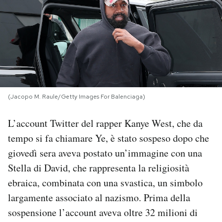
PODCAST
NEWSLETTER
I MIEI PREFERITI
(Jacopo M. Raule/Getty Images For Balenciaga)
SHOP
L’account Twitter del rapper Kanye West, che da
tempo si fa chiamare Ye, è stato sospeso dopo che
CALENDARIO
giovedì sera aveva postato un’immagine con una
Stella di David, che rappresenta la religiosità
ebraica, combinata con una svastica, un simbolo
AREA PERSONALE
largamente associato al nazismo. Prima della
Area Personale
sospensione l’account aveva oltre 32 milioni di
Newsletter