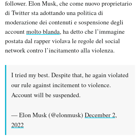
follower. Elon Musk, che come nuovo proprietario
Notifiche mobile
di Twitter sta adottando una politica di
Regala il Post
moderazione dei contenuti e sospensione degli
Hai bisogno di aiuto?
Esci
account
molto blanda
, ha detto che l’immagine
postata dal rapper violava le regole del social
network contro l’incitamento alla violenza.
I tried my best. Despite that, he again violated
our rule against incitement to violence.
Account will be suspended.
— Elon Musk (@elonmusk)
December 2,
2022