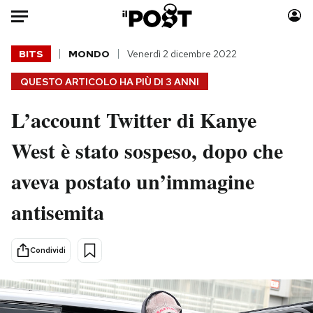
Auto
BITS
MONDO
Venerdì 2 dicembre 2022
QUESTO ARTICOLO HA PIÙ DI
3 ANNI
HOME
L’account Twitter di Kanye
Italia
Moda
Mondo
Libri
West è stato sospeso, dopo che
Politica
Consumismi
aveva postato un’immagine
Tecnologia
Storie/Idee
Internet
Ok Boomer!
antisemita
Scienza
Media
Cultura
Europa
Condividi
Economia
Altrecose
Sport
Mondiali calcio 2026