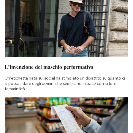
L’invenzione del maschio performativo
Un'etichetta nata sui social ha stimolato un dibattito su quanto ci
si possa fidare degli uomini che sembrano in pace con la loro
femminilità