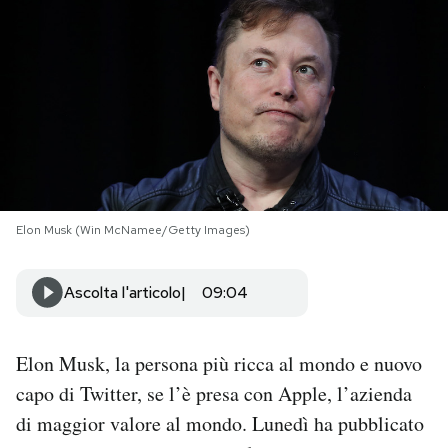
PODCAST
NEWSLETTER
I MIEI PREFERITI
Elon Musk (Win McNamee/Getty Images)
SHOP
Ascolta l'articolo
09:04
CALENDARIO
Elon Musk, la persona più ricca al mondo e nuovo
AREA PERSONALE
capo di Twitter, se l’è presa con Apple, l’azienda
Area Personale
di maggior valore al mondo. Lunedì ha pubblicato
Newsletter