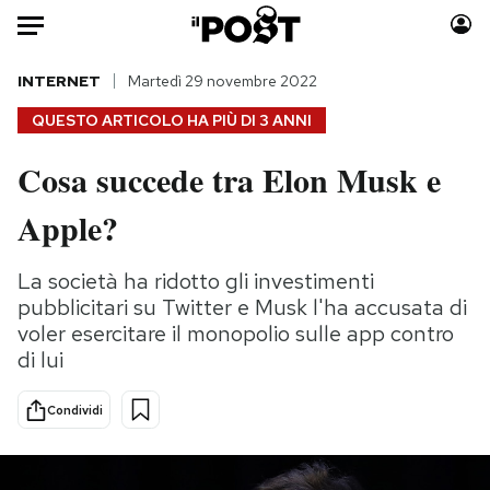
Auto
INTERNET
Martedì 29 novembre 2022
QUESTO ARTICOLO HA PIÙ DI
3 ANNI
HOME
Cosa succede tra Elon Musk e
Italia
Moda
Apple?
Mondo
Libri
Politica
Consumismi
La società ha ridotto gli investimenti
Tecnologia
Storie/Idee
pubblicitari su Twitter e Musk l'ha accusata di
Internet
Ok Boomer!
voler esercitare il monopolio sulle app contro
Scienza
Media
di lui
Cultura
Europa
Economia
Altrecose
Condividi
Sport
Mondiali calcio 2026