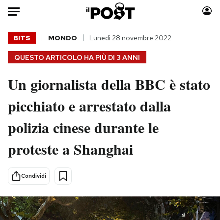
Auto
BITS
MONDO
Lunedì 28 novembre 2022
QUESTO ARTICOLO HA PIÙ DI
3 ANNI
HOME
Un giornalista della BBC è stato
Italia
Moda
Mondo
Libri
picchiato e arrestato dalla
Politica
Consumismi
polizia cinese durante le
Tecnologia
Storie/Idee
Internet
Ok Boomer!
proteste a Shanghai
Scienza
Media
Cultura
Europa
Condividi
Economia
Altrecose
Sport
Mondiali calcio 2026