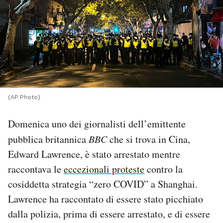
PODCAST
NEWSLETTER
I MIEI PREFERITI
(AP Photo)
SHOP
Domenica uno dei giornalisti dell’emittente
pubblica britannica
BBC
che si trova in Cina,
CALENDARIO
Edward Lawrence, è stato arrestato mentre
raccontava le
eccezionali proteste
contro la
cosiddetta strategia “zero COVID” a Shanghai.
AREA PERSONALE
Lawrence ha raccontato di essere stato picchiato
Area Personale
dalla polizia, prima di essere arrestato, e di essere
Newsletter