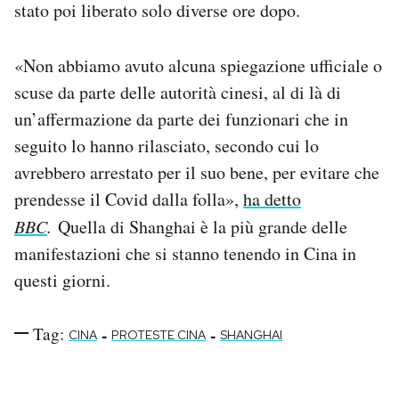
stato poi liberato solo diverse ore dopo.
Notifiche mobile
Regala il Post
Hai bisogno di aiuto?
«Non abbiamo avuto alcuna spiegazione ufficiale o
Esci
scuse da parte delle autorità cinesi, al di là di
un’affermazione da parte dei funzionari che in
seguito lo hanno rilasciato, secondo cui lo
avrebbero arrestato per il suo bene, per evitare che
prendesse il Covid dalla folla»,
ha detto
BBC
.
Quella di Shanghai è la più grande delle
manifestazioni che si stanno tenendo in Cina in
questi giorni.
Tag:
-
-
CINA
PROTESTE CINA
SHANGHAI