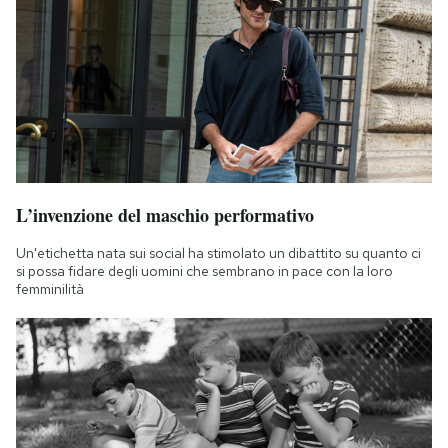
L’invenzione del maschio performativo
Un'etichetta nata sui social ha stimolato un dibattito su quanto ci
si possa fidare degli uomini che sembrano in pace con la loro
femminilità