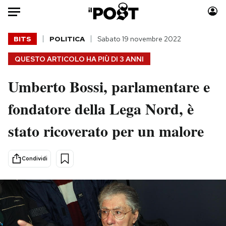
Auto
BITS
POLITICA
Sabato 19 novembre 2022
QUESTO ARTICOLO HA PIÙ DI
3 ANNI
HOME
Umberto Bossi, parlamentare e
Italia
Moda
Mondo
Libri
fondatore della Lega Nord, è
Politica
Consumismi
stato ricoverato per un malore
Tecnologia
Storie/Idee
Internet
Ok Boomer!
Scienza
Media
Condividi
Cultura
Europa
Economia
Altrecose
Sport
Mondiali calcio 2026