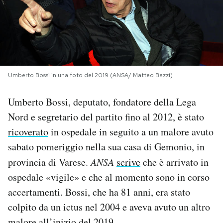
PODCAST
NEWSLETTER
Umberto Bossi in una foto del 2019 (ANSA/ Matteo Bazzi)
I MIEI PREFERITI
Umberto Bossi, deputato, fondatore della Lega
Nord e segretario del partito fino al 2012, è stato
SHOP
ricoverato
in ospedale in seguito a un malore avuto
sabato pomeriggio nella sua casa di Gemonio, in
CALENDARIO
provincia di Varese.
ANSA
scrive
che è arrivato in
ospedale «vigile» e che al momento sono in corso
AREA PERSONALE
accertamenti. Bossi, che ha 81 anni, era stato
colpito da un ictus nel 2004 e aveva avuto un altro
Area Personale
Newsletter
malore all’inizio del
2019
.