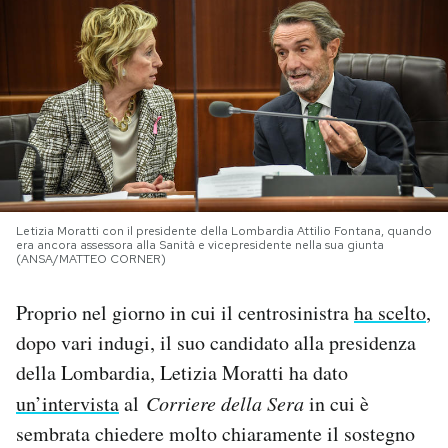
PODCAST
NEWSLETTER
I MIEI PREFERITI
Letizia Moratti con il presidente della Lombardia Attilio Fontana, quando
SHOP
era ancora assessora alla Sanità e vicepresidente nella sua giunta
(ANSA/MATTEO CORNER)
CALENDARIO
Proprio nel giorno in cui il centrosinistra
ha scelto
,
dopo vari indugi, il suo candidato alla presidenza
AREA PERSONALE
della Lombardia, Letizia Moratti ha dato
un’intervista
al
Corriere della Sera
in cui è
Area Personale
sembrata chiedere molto chiaramente il sostegno
Newsletter