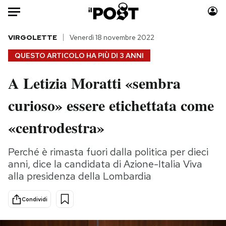
Auto
VIRGOLETTE
Venerdì 18 novembre 2022
QUESTO ARTICOLO HA PIÙ DI
3 ANNI
HOME
A Letizia Moratti «sembra
Italia
Moda
curioso» essere etichettata come
Mondo
Libri
Politica
Consumismi
«centrodestra»
Tecnologia
Storie/Idee
Internet
Ok Boomer!
Perché è rimasta fuori dalla politica per dieci
Scienza
Media
anni, dice la candidata di Azione-Italia Viva
Cultura
Europa
alla presidenza della Lombardia
Economia
Altrecose
Condividi
Sport
Mondiali calcio 2026