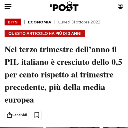
Auto
BITS
ECONOMIA
Lunedì 31 ottobre 2022
QUESTO ARTICOLO HA PIÙ DI
3 ANNI
HOME
Nel terzo trimestre dell’anno il
Italia
Moda
Mondo
Libri
PIL italiano è cresciuto dello 0,5
Politica
Consumismi
per cento rispetto al trimestre
Tecnologia
Storie/Idee
Internet
Ok Boomer!
precedente, più della media
Scienza
Media
europea
Cultura
Europa
Economia
Altrecose
Sport
Mondiali calcio 2026
Condividi