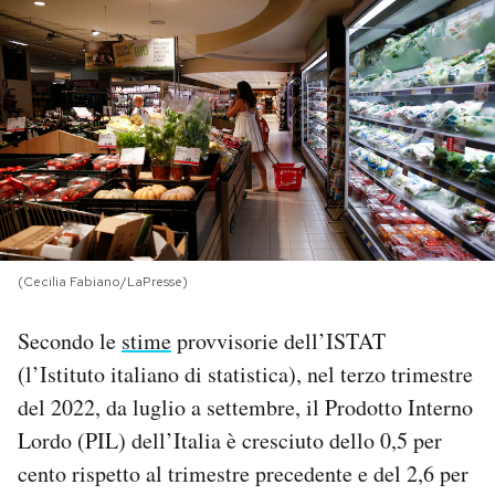
PODCAST
NEWSLETTER
I MIEI PREFERITI
SHOP
(Cecilia Fabiano/LaPresse)
CALENDARIO
Secondo le
stime
provvisorie dell’ISTAT
(l’Istituto italiano di statistica), nel terzo trimestre
del 2022, da luglio a settembre, il Prodotto Interno
AREA PERSONALE
Lordo (PIL) dell’Italia è cresciuto dello 0,5 per
Area Personale
cento rispetto al trimestre precedente e del 2,6 per
Newsletter