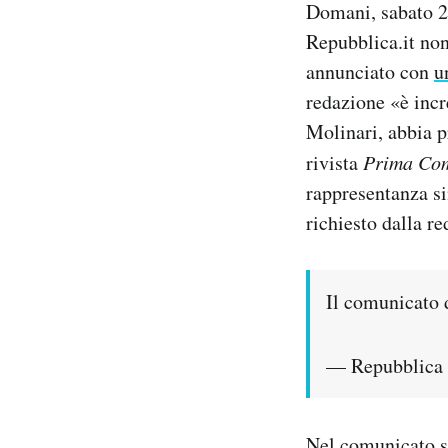
Domani, sabato 29
Notifiche mobile
Repubblica.it non
Regala il Post
annunciato con
u
Hai bisogno di aiuto?
Esci
redazione «è incre
Molinari, abbia p
rivista
Prima Co
rappresentanza si
richiesto dalla re
Il comunicato 
— Repubblica
Nel comunicato si