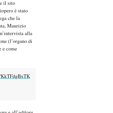
 il sito
iopero è stato
ega che la
tata, Maurizio
n’intervista alla
one (l’organo di
re e come
.co/KkTFdgBxTK
ore e all’editore