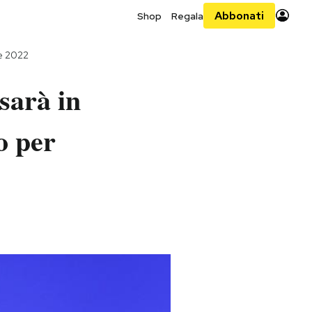
Abbonati
Shop
Regala
e 2022
sarà in
o per