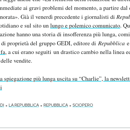
immediate ai gravi problemi del momento, a partire dal c
gnorata». Già il venerdì precedente i giornalisti di
Repub
otidiano e sul sito un
lungo e polemico comunicato
. Qu
dazione hanno una storia di insofferenza più lunga, comi
 di proprietà del gruppo GEDI, editore di
Repubblica
e
 fa
, a cui erano seguiti un drastico cambio nella linea e
 delle vendite.
a spiegazione più lunga uscita su “Charlie”, la newslett
i
-
-
-
DI
LA REPUBBLICA
REPUBBLICA
SCIOPERO