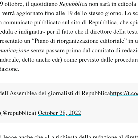
 ottobre, il quotidiano
Repubblica
non sarà in edicola e
 verrà aggiornato fino alle 19 dello stesso giorno. Lo sc
n comunicato
pubblicato sul sito di Repubblica, che spi
dula e indignata» per il fatto che il direttore della tes
resentato un “Piano di riorganizzazione editoriale” in u
municazione
senza passare prima dal comitato di redazi
ndacale, detto anche cdr) come previsto dalle procedu
dazione.
dell'Assemblea dei giornalisti di Repubblica
https://t
 (@repubblica)
October 28, 2022
 legge anche che «La richiesta della redazione al dirett