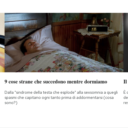
9 cose strane che succedono mentre dormiamo
Il
Dalla "sindrome della testa che esplode" alla sexsomnia a quegli
È 
spasmi che capitano ogni tanto prima di addormentarsi (cosa
de
sono?)
re