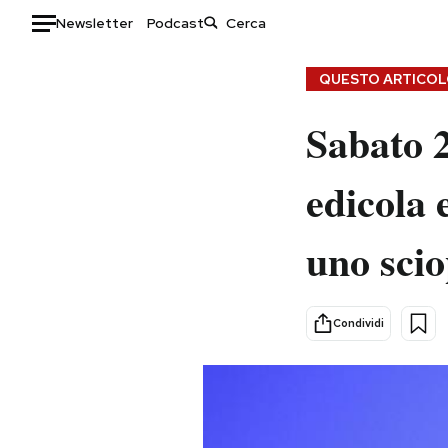
Newsletter
Podcast
Auto
QUESTO ARTICOLO
HOME
Sabato 2
Italia
Moda
edicola 
Mondo
Libri
Politica
Consumismi
uno scio
Tecnologia
Storie/Idee
Internet
Ok Boomer!
Scienza
Media
Condividi
Cultura
Europa
Economia
Altrecose
Sport
Mondiali calcio 2026