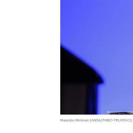
PODCAST
NEWSLETTER
I MIEI PREFERITI
SHOP
CALENDARIO
AREA PERSONALE
Maurizio Molinari (ANSA/FABIO FRUSTACI)
Area Personale
Newsletter