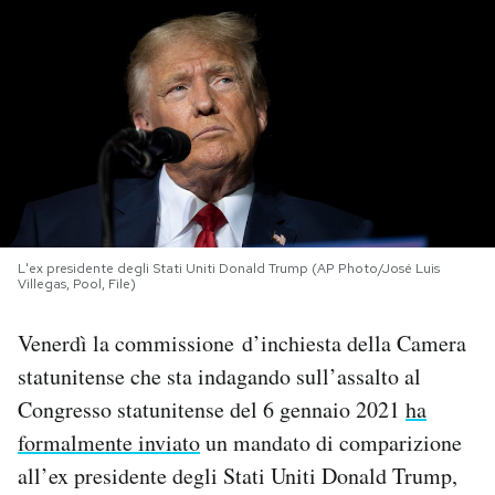
PODCAST
NEWSLETTER
I MIEI PREFERITI
SHOP
L'ex presidente degli Stati Uniti Donald Trump (AP Photo/José Luis
Villegas, Pool, File)
CALENDARIO
Venerdì la commissione d’inchiesta della Camera
statunitense che sta indagando sull’assalto al
Congresso statunitense del 6 gennaio 2021
ha
AREA PERSONALE
formalmente inviato
un mandato di comparizione
Area Personale
all’ex presidente degli Stati Uniti Donald Trump,
Newsletter