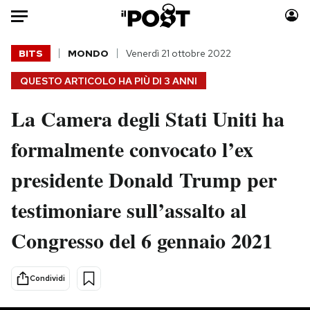
Auto
BITS
MONDO
Venerdì 21 ottobre 2022
QUESTO ARTICOLO HA PIÙ DI
3 ANNI
HOME
La Camera degli Stati Uniti ha
Italia
Moda
Mondo
Libri
formalmente convocato l’ex
Politica
Consumismi
presidente Donald Trump per
Tecnologia
Storie/Idee
Internet
Ok Boomer!
testimoniare sull’assalto al
Scienza
Media
Congresso del 6 gennaio 2021
Cultura
Europa
Economia
Altrecose
Sport
Mondiali calcio 2026
Condividi