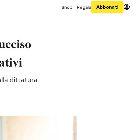
Abbonati
Shop
Regala
ucciso
ativi
la dittatura