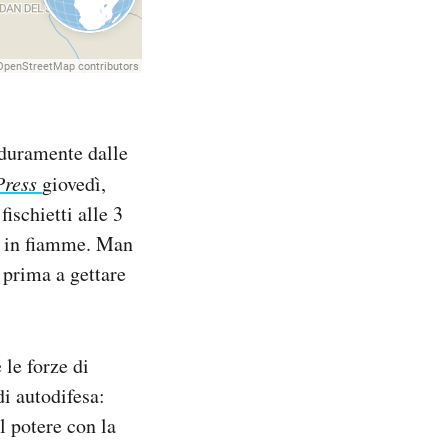
 duramente dalle
Press
giovedì,
ischietti alle 3
ci in fiamme. Man
 prima a gettare
le forze di
i autodifesa:
l potere con la