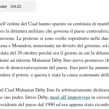
colo
04:22
dell’ordine del Ciad hanno sparato su centinaia di manif
ro la dittatura militare che governa il paese centroafri
ersone. Le proteste si sono svolte soprattutto nelle due 
ena e Moundou, nonostante un divieto del governo, ed 
data del 20 ottobre perché era il giorno in cui la dittatu
idente ad interim Mahamat Déby Itno aveva promesso c
so di democratizzazione del paese. Itno però ha annunc
dere il potere, e questa è stata la causa scatenante dell
del Ciad Mahamat Déby Itno fu arbitrariamente dichiara
e suo padre, Idriss Déby,
morì all’improvviso
in circos
residente del paese dal 1990 ed era appena stato riconf