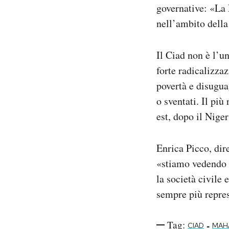
governative: «La 
nell’ambito della
Il Ciad non è l’u
forte radicalizza
povertà e disuguag
o sventati. Il più
est, dopo il Niger
Enrica Picco, dire
«stiamo vedendo l
la società civile
sempre più repres
Tag:
-
CIAD
MAHA