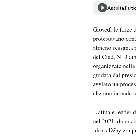
Notifiche mobile
Ascolta l'arti
Regala il Post
Hai bisogno di aiuto?
Giovedì le forze 
Esci
protestavano cont
almeno sessanta p
del Ciad, N’Djam
organizzate nella 
guidata dal pres
avviato un proces
che non intende ce
L’attuale leader 
nel 2021, dopo ch
Idriss Déby era p