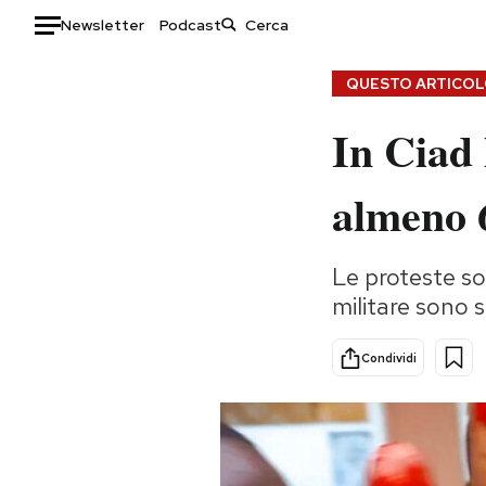
Newsletter
Podcast
Auto
QUESTO ARTICOLO
In Ciad 
HOME
Italia
Moda
almeno 6
Mondo
Libri
Politica
Consumismi
Le proteste so
Tecnologia
Storie/Idee
militare sono 
Internet
Ok Boomer!
Scienza
Media
Condividi
Cultura
Europa
Economia
Altrecose
Sport
Mondiali calcio 2026