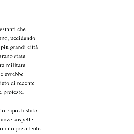
estanti che
cano, uccidendo
più grandi città
erano state
ra militare
he avrebbe
iato di recente
e proteste.
to capo di stato
tanze sospette.
ermato presidente