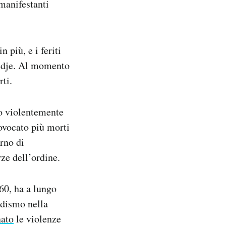
 manifestanti
 più, e i feriti
redje. Al momento
ti.
no violentemente
ovocato più morti
erno di
rze dell’ordine.
960, ha a lungo
adismo nella
ato
le violenze