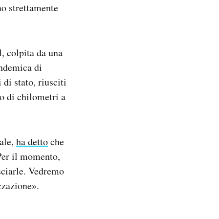
no strettamente
l, colpita da una
endemica di
di stato, riusciti
io di chilometri a
rale,
ha detto
che
 Per il momento,
esciarle. Vedremo
izzazione».