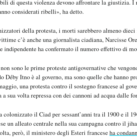
bili di questa violenza devono affrontare la giustizia. I
nno considerati ribelli», ha detto.
zzatori della protesta, i morti sarebbero almeno dieci in
 vittime c’è anche una giornalista ciadiana, Narcisse O
e indipendente ha confermato il numero effettivo di mor
 non sono le prime proteste antigovernative che vengo
do Déby Itno è al governo, ma sono quelle che hanno pr
 maggio, una protesta contro il sostegno francese al gov
a a sua volta repressa con dei cannoni ad acqua dalle fo
 colonizzato il Ciad per sessant’anni tra il 1900 e il 1
ese un alleato centrale nella sua campagna contro il jih
olta, però, il ministero degli Esteri francese
ha condann