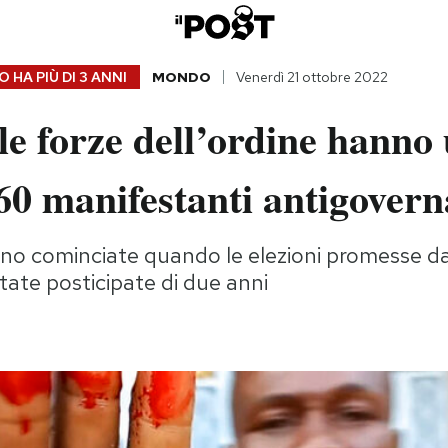
 HA PIÙ DI
3 ANNI
MONDO
Venerdì 21 ottobre 2022
le forze dell’ordine hanno 
0 manifestanti antigovern
no cominciate quando le elezioni promesse dal
state posticipate di due anni