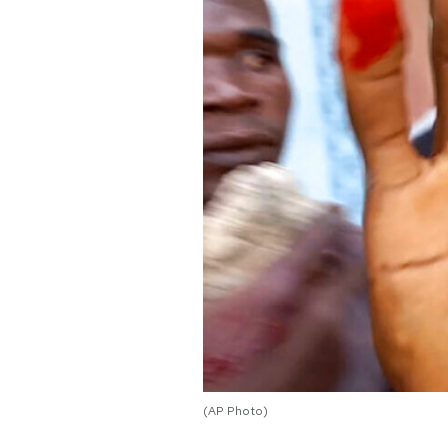
PODCAST
NEWSLETTER
I MIEI PREFERITI
SHOP
CALENDARIO
AREA PERSONALE
Area Personale
(AP Photo)
Newsletter