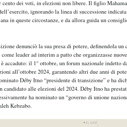
 cento dei voti, in elezioni non libere. Il figlio Mahama
dell’esercito, ignorando la linea di successione indicata
iana in queste circostanze, e da allora guida un consigli
izione denunciò la sua presa di potere, definendola un 
 come leader ad interim a patto che organizzasse nuove
è accaduto: il 1° ottobre, un forum nazionale indetto d
zioni all’ottobre 2024, garantendo altri due anni di poter
minato Déby Itno “presidente di transizione” e ha dich
n candidato alle elezioni del 2024. Déby Itno ha presta
cessivamente ha nominato un “governo di unione naziona
aleh Kebzabo.