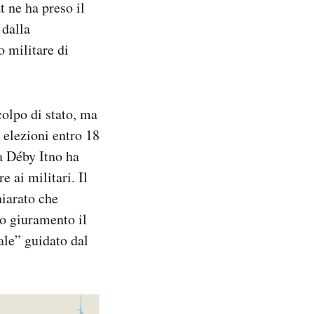
t ne ha preso il
 dalla
o militare di
colpo di stato, ma
 elezioni entro 18
a Déby Itno ha
e ai militari. Il
iarato che
to giuramento il
le” guidato dal