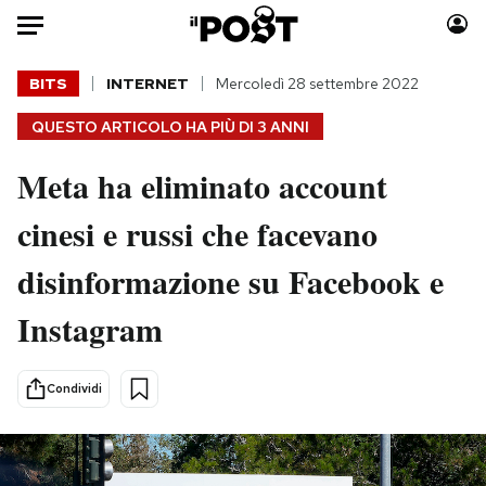
Auto
BITS
INTERNET
Mercoledì 28 settembre 2022
QUESTO ARTICOLO HA PIÙ DI
3 ANNI
HOME
Meta ha eliminato account
Italia
Moda
Mondo
Libri
cinesi e russi che facevano
Politica
Consumismi
disinformazione su Facebook e
Tecnologia
Storie/Idee
Internet
Ok Boomer!
Instagram
Scienza
Media
Cultura
Europa
Condividi
Economia
Altrecose
Sport
Mondiali calcio 2026