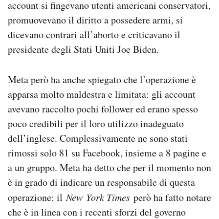
account si fingevano utenti americani conservatori,
Notifiche mobile
promuovevano il diritto a possedere armi, si
Regala il Post
dicevano contrari all’aborto e criticavano il
Hai bisogno di aiuto?
Esci
presidente degli Stati Uniti Joe Biden.
Meta però ha anche spiegato che l’operazione è
apparsa molto maldestra e limitata: gli account
avevano raccolto pochi follower ed erano spesso
poco credibili per il loro utilizzo inadeguato
dell’inglese. Complessivamente ne sono stati
rimossi solo 81 su Facebook, insieme a 8 pagine e
a un gruppo. Meta ha detto che per il momento non
è in grado di indicare un responsabile di questa
operazione: il
New
York Times
però ha fatto notare
che è in linea con i recenti sforzi del governo