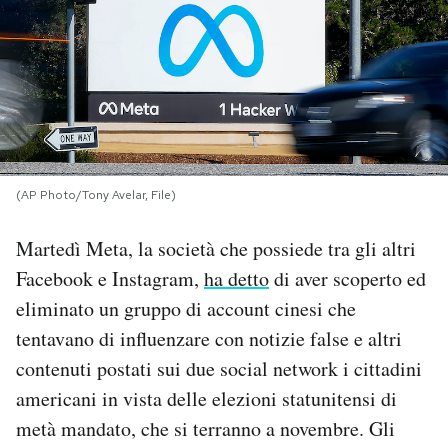
PODCAST
NEWSLETTER
I MIEI PREFERITI
(AP Photo/Tony Avelar, File)
SHOP
Martedì Meta, la società che possiede tra gli altri
Facebook e Instagram,
ha detto
di aver scoperto ed
CALENDARIO
eliminato un gruppo di account cinesi che
tentavano di influenzare con notizie false e altri
contenuti postati sui due social network i cittadini
AREA PERSONALE
americani in vista delle elezioni statunitensi di
Area Personale
metà mandato, che si terranno a novembre. Gli
Newsletter