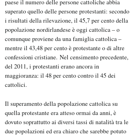
paese il numero delle persone cattoliche abbia
Notifiche mobile
superato quello delle persone protestanti: secondo
Regala il Post
i risultati della rilevazione, il 45,7 per cento della
Hai bisogno di aiuto?
popolazione nordirlandese è oggi cattolica – o
Esci
comunque proviene da una famiglia cattolica –
mentre il 43,48 per cento è protestante o di altre
confessioni cristiane. Nel censimento precedente,
del 2011, i protestanti erano ancora in
maggioranza: il 48 per cento contro il 45 dei
cattolici.
Il superamento della popolazione cattolica su
quella protestante era atteso ormai da anni, è
dovuto soprattutto ai diversi tassi di natalità tra le
due popolazioni ed era chiaro che sarebbe potuto