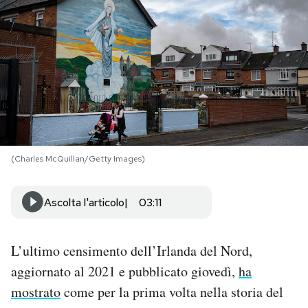
PODCAST
NEWSLETTER
I MIEI PREFERITI
(Charles McQuillan/Getty Images)
SHOP
Ascolta l'articolo
03:11
CALENDARIO
L’ultimo censimento dell’Irlanda del Nord,
AREA PERSONALE
aggiornato al 2021 e pubblicato giovedì,
ha
Area Personale
mostrato
come per la prima volta nella storia del
Newsletter