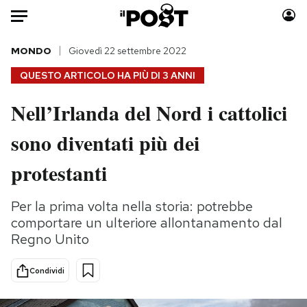
Auto
MONDO
Giovedì 22 settembre 2022
QUESTO ARTICOLO HA PIÙ DI
3 ANNI
HOME
Nell’Irlanda del Nord i cattolici
Italia
Moda
sono diventati più dei
Mondo
Libri
Politica
Consumismi
protestanti
Tecnologia
Storie/Idee
Internet
Ok Boomer!
Per la prima volta nella storia: potrebbe
Scienza
Media
comportare un ulteriore allontanamento dal
Cultura
Europa
Regno Unito
Economia
Altrecose
Condividi
Sport
Mondiali calcio 2026