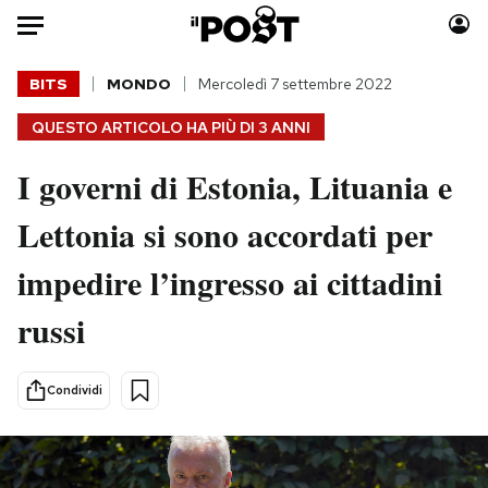
Auto
BITS
MONDO
Mercoledì 7 settembre 2022
QUESTO ARTICOLO HA PIÙ DI
3 ANNI
HOME
I governi di Estonia, Lituania e
Italia
Moda
Mondo
Libri
Lettonia si sono accordati per
Politica
Consumismi
impedire l’ingresso ai cittadini
Tecnologia
Storie/Idee
Internet
Ok Boomer!
russi
Scienza
Media
Cultura
Europa
Condividi
Economia
Altrecose
Sport
Mondiali calcio 2026