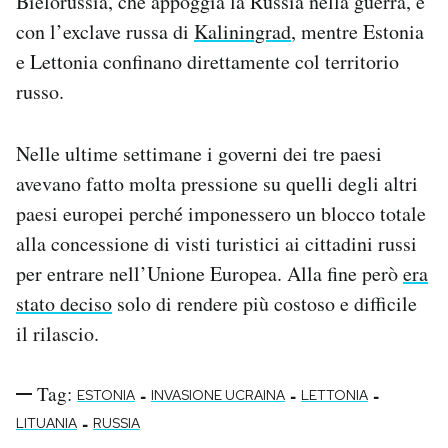
Bielorussia, che appoggia la Russia nella guerra, e
con l’exclave russa di
Kaliningrad
, mentre Estonia
e Lettonia confinano direttamente col territorio
russo.
Nelle ultime settimane i governi dei tre paesi
avevano fatto molta pressione su quelli degli altri
paesi europei perché imponessero un blocco totale
alla concessione di visti turistici ai cittadini russi
per entrare nell’Unione Europea. Alla fine però
era
stato deciso
solo di rendere più costoso e difficile
il rilascio.
Tag:
-
-
-
ESTONIA
INVASIONE UCRAINA
LETTONIA
-
LITUANIA
RUSSIA