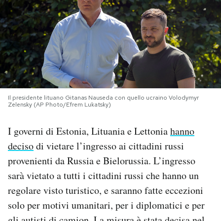
PODCAST
NEWSLETTER
I MIEI PREFERITI
Il presidente lituano Gitanas Nauseda con quello ucraino Volodymyr
Zelensky (AP Photo/Efrem Lukatsky)
SHOP
I governi di Estonia, Lituania e Lettonia
hanno
deciso
di vietare l’ingresso ai cittadini russi
CALENDARIO
provenienti da Russia e Bielorussia. L’ingresso
sarà vietato a tutti i cittadini russi che hanno un
AREA PERSONALE
regolare visto turistico, e saranno fatte eccezioni
solo per motivi umanitari, per i diplomatici e per
Area Personale
Newsletter
gli autisti di camion. La misura è stata decisa nel