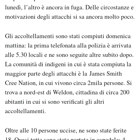
Notifiche mobile
lunedì, l’altro è ancora in fuga. Delle circostanze e
Regala il Post
motivazioni degli attacchi si sa ancora molto poco.
Hai bisogno di aiuto?
Esci
Gli accoltellamenti sono stati compiuti domenica
mattina: la prima telefonata alla polizia è arrivata
alle 5.30 locali e ne sono seguite altre subito dopo.
La comunità di indigeni in cui è stata compiuta la
maggior parte degli attacchi è la James Smith
Cree Nation, in cui vivono circa 2mila persone. Si
trova a nord-est di Weldon, cittadina di circa 200
abitanti in cui si sono verificati gli altri
accoltellamenti.
Oltre alle 10 persone uccise, ne sono state ferite
18. Quasi tutte sono state portate in ospedale: 4