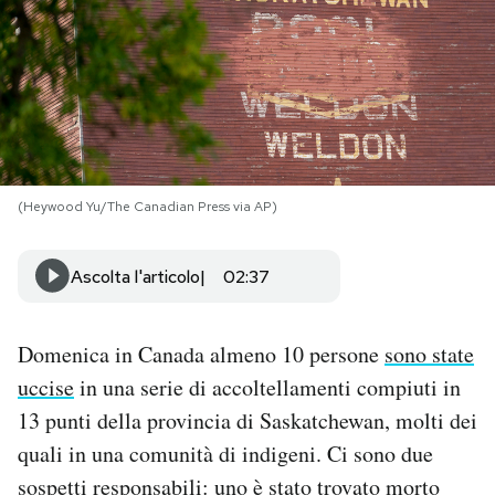
PODCAST
NEWSLETTER
I MIEI PREFERITI
(Heywood Yu/The Canadian Press via AP)
SHOP
Ascolta l'articolo
02:37
CALENDARIO
Domenica in Canada almeno 10 persone
sono state
uccise
in una serie di accoltellamenti compiuti in
AREA PERSONALE
13 punti della provincia di Saskatchewan, molti dei
quali in una comunità di indigeni. Ci sono due
Area Personale
sospetti responsabili: uno è stato trovato morto
Newsletter