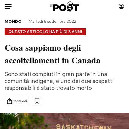
Auto
MONDO
Martedì 6 settembre 2022
QUESTO ARTICOLO HA PIÙ DI
3 ANNI
HOME
Cosa sappiamo degli
Italia
Moda
accoltellamenti in Canada
Mondo
Libri
Politica
Consumismi
Sono stati compiuti in gran parte in una
Tecnologia
Storie/Idee
comunità indigena, e uno dei due sospetti
Internet
Ok Boomer!
responsabili è stato trovato morto
Scienza
Media
Cultura
Europa
Condividi
Economia
Altrecose
Sport
Mondiali calcio 2026