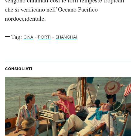
vengono chiamati così le forti tempeste tropicali
che si verificano nell’Oceano Pacifico
nordoccidentale.
Tag:
-
-
CINA
PORTI
SHANGHAI
CONSIGLIATI