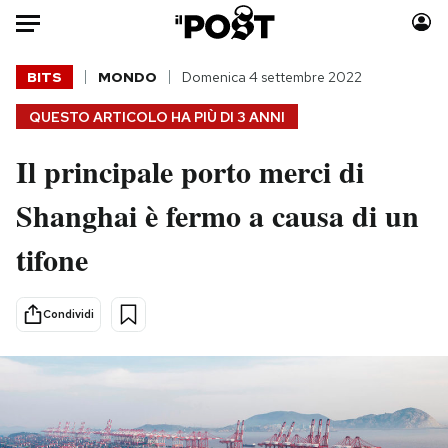
Auto
BITS
MONDO
Domenica 4 settembre 2022
QUESTO ARTICOLO HA PIÙ DI
3 ANNI
HOME
Il principale porto merci di
Italia
Moda
Mondo
Libri
Shanghai è fermo a causa di un
Politica
Consumismi
tifone
Tecnologia
Storie/Idee
Internet
Ok Boomer!
Scienza
Media
Condividi
Cultura
Europa
Economia
Altrecose
Sport
Mondiali calcio 2026