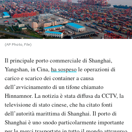
PODCAST
NEWSLETTER
(AP Photo, File)
I MIEI PREFERITI
Il principale porto commerciale di Shanghai,
Yangshan, in Cina,
ha sospeso
le operazioni di
SHOP
carico e scarico dei container a causa
dell’avvicinamento di un tifone chiamato
CALENDARIO
Hinnamnor. La notizia è stata diffusa da CCTV, la
televisione di stato cinese, che ha citato fonti
AREA PERSONALE
dell’autorità marittima di Shanghai. Il porto di
Shanghai è uno snodo particolarmente importante
Area Personale
Newsletter
per le merci trasportate in tutto il mondo attraverso