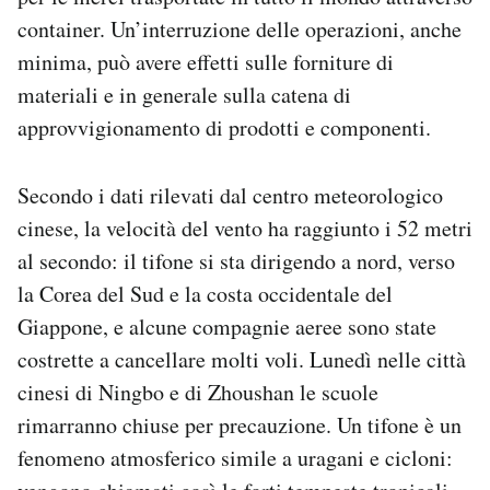
Notifiche mobile
container. Un’interruzione delle operazioni, anche
Regala il Post
minima, può avere effetti sulle forniture di
Hai bisogno di aiuto?
materiali e in generale sulla catena di
Esci
approvvigionamento di prodotti e componenti.
Secondo i dati rilevati dal centro meteorologico
cinese, la velocità del vento ha raggiunto i 52 metri
al secondo: il tifone si sta dirigendo a nord, verso
la Corea del Sud e la costa occidentale del
Giappone, e alcune compagnie aeree sono state
costrette a cancellare molti voli. Lunedì nelle città
cinesi di Ningbo e di Zhoushan le scuole
rimarranno chiuse per precauzione. Un tifone è un
fenomeno atmosferico simile a uragani e cicloni: