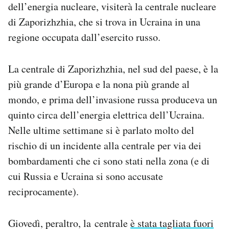
dell’energia nucleare, visiterà la centrale nucleare
Notifiche mobile
di Zaporizhzhia, che si trova in Ucraina in una
Regala il Post
Hai bisogno di aiuto?
regione occupata dall’esercito russo.
Esci
La centrale di Zaporizhzhia, nel sud del paese, è la
più grande d’Europa e la nona più grande al
mondo, e prima dell’invasione russa produceva un
quinto circa dell’energia elettrica dell’Ucraina.
Nelle ultime settimane si è parlato molto del
rischio di un incidente alla centrale per via dei
bombardamenti che ci sono stati nella zona (e di
cui Russia e Ucraina si sono accusate
reciprocamente).
Giovedì, peraltro, la centrale
è stata tagliata fuori