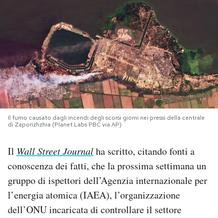
PODCAST
NEWSLETTER
I MIEI PREFERITI
SHOP
Il fumo causato dagli incendi degli scorsi giorni nei pressi della centrale
di Zaporizhzhia (Planet Labs PBC via AP)
CALENDARIO
Il
Wall Street Journal
ha scritto, citando fonti a
conoscenza dei fatti, che la prossima settimana un
gruppo di ispettori dell’Agenzia internazionale per
AREA PERSONALE
l’energia atomica (IAEA), l’organizzazione
Area Personale
dell’ONU incaricata di controllare il settore
Newsletter