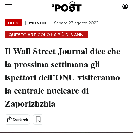
Auto
BITS
MONDO
Sabato 27 agosto 2022
QUESTO ARTICOLO HA PIÙ DI
3 ANNI
HOME
Il Wall Street Journal dice che
Italia
Moda
Mondo
Libri
la prossima settimana gli
Politica
Consumismi
ispettori dell’ONU visiteranno
Tecnologia
Storie/Idee
Internet
Ok Boomer!
la centrale nucleare di
Scienza
Media
Zaporizhzhia
Cultura
Europa
Economia
Altrecose
Sport
Mondiali calcio 2026
Condividi