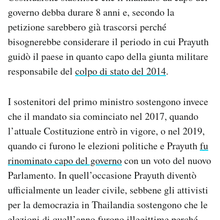
Notifiche mobile
governo debba durare 8 anni e, secondo la
Regala il Post
petizione sarebbero già trascorsi perché
Hai bisogno di aiuto?
bisognerebbe considerare il periodo in cui Prayuth
Esci
guidò il paese in quanto capo della giunta militare
responsabile del
colpo di stato del 2014
.
I sostenitori del primo ministro sostengono invece
che il mandato sia cominciato nel 2017, quando
l’attuale Costituzione entrò in vigore, o nel 2019,
quando ci furono le elezioni politiche e Prayuth
fu
rinominato capo del governo
con un voto del nuovo
Parlamento. In quell’occasione Prayuth diventò
ufficialmente un leader civile, sebbene gli attivisti
per la democrazia in Thailandia sostengono che le
elezioni di quell’anno furono illegittime perché