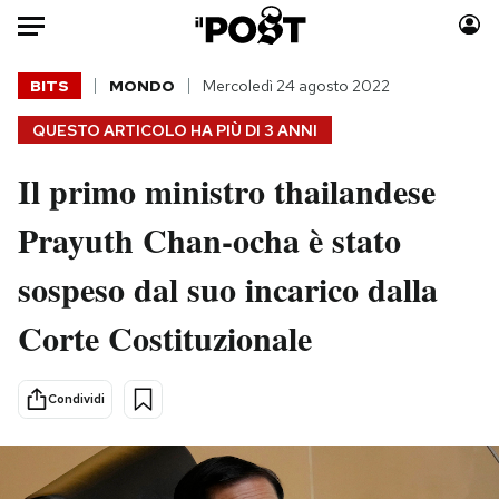
Auto
BITS
MONDO
Mercoledì 24 agosto 2022
QUESTO ARTICOLO HA PIÙ DI
3 ANNI
HOME
Il primo ministro thailandese
Italia
Moda
Mondo
Libri
Prayuth Chan-ocha è stato
Politica
Consumismi
sospeso dal suo incarico dalla
Tecnologia
Storie/Idee
Internet
Ok Boomer!
Corte Costituzionale
Scienza
Media
Cultura
Europa
Condividi
Economia
Altrecose
Sport
Mondiali calcio 2026