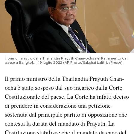
PODCAST
NEWSLETTER
I MIEI PREFERITI
Il primo ministro della Thailandia Prayuth Chan-ocha nel Parlamento del
paese a Bangkok, il 19 luglio 2022 (AP Photo/Sakchai Lalit, LaPresse)
SHOP
Il primo ministro della Thailandia Prayuth Chan-
ocha è stato sospeso dal suo incarico dalla Corte
CALENDARIO
Costituzionale del paese. La Corte ha infatti deciso
di prendere in considerazione una petizione
AREA PERSONALE
sostenuta dal principale partito di opposizione che
contesta la durata del mandato di Prayuth. La
Area Personale
Newsletter
Costituzione stabilisce che il mandato da capo del