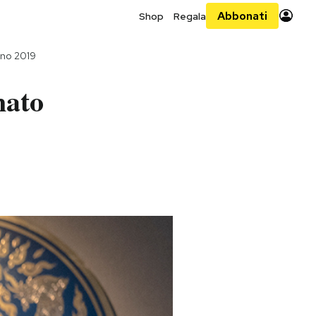
Abbonati
Shop
Regala
gno 2019
nato