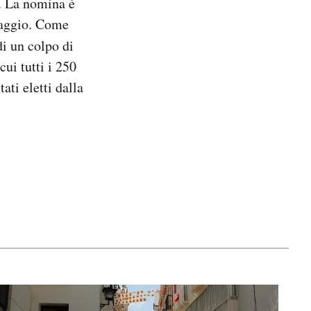
o. La nomina è
aggio. Come
di un colpo di
ui tutti i 250
ti eletti dalla