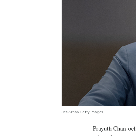
PODCAST
NEWSLETTER
I MIEI PREFERITI
SHOP
CALENDARIO
AREA PERSONALE
Jes Aznar/Getty Images
Area Personale
Prayuth Chan-ocha
Newsletter