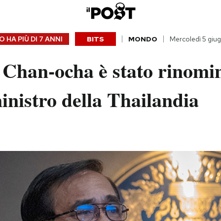
 HA PIÙ DI
7 ANNI
BITS
MONDO
Mercoledì 5 giu
 Chan-ocha è stato rinomi
nistro della Thailandia