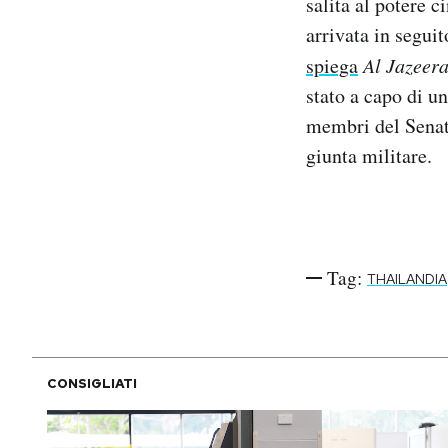
salita al potere 
Notifiche mobile
arrivata in segui
Regala il Post
spiega
Al Jazeer
Hai bisogno di aiuto?
stato a capo di un
Esci
membri del Senato
giunta militare.
Tag:
THAILANDIA
CONSIGLIATI