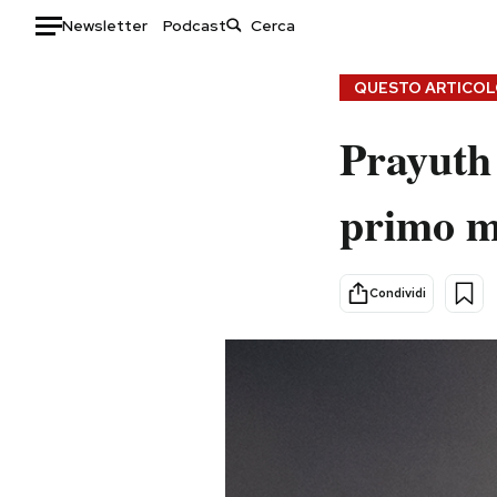
Newsletter
Podcast
Auto
QUESTO ARTICOLO
HOME
Prayuth
Italia
Moda
primo mi
Mondo
Libri
Politica
Consumismi
Tecnologia
Storie/Idee
Condividi
Internet
Ok Boomer!
Scienza
Media
Cultura
Europa
Economia
Altrecose
Sport
Mondiali calcio 2026