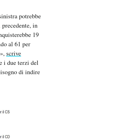
sinistra potrebbe
i precedente, in
onquisterebbe 19
ndo al 61 per
o»,
scrive
 i due terzi del
isogno di indire