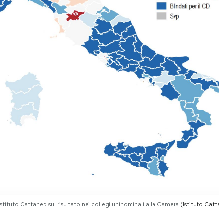
Istituto Cattaneo sul risultato nei collegi uninominali alla Camera
(Istituto Cat