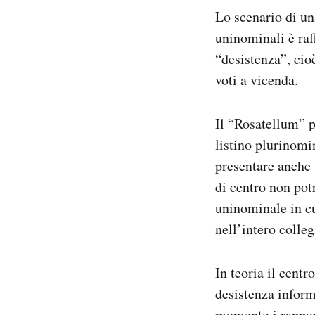
Lo scenario di un
uninominali è raf
“desistenza”, cioè
voti a vicenda.
Il “Rosatellum” pr
listino plurinomin
presentare anche 
di centro non pot
uninominale in cu
nell’intero colleg
In teoria il centr
desistenza inform
momento i rapport