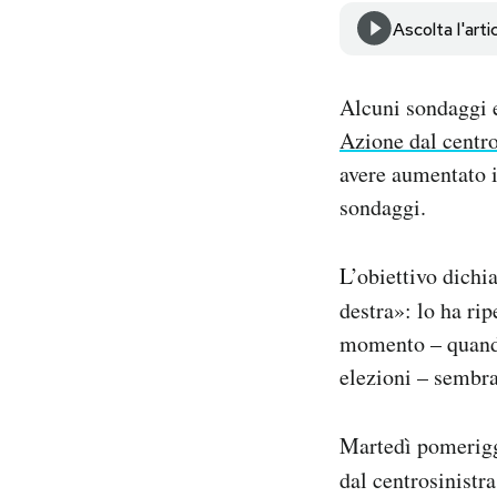
Notifiche mobile
Ascolta l'arti
Regala il Post
Hai bisogno di aiuto?
Alcuni sondaggi e
Esci
Azione dal centro
avere aumentato i
sondaggi.
L’obiettivo dichi
destra»: lo ha ri
momento – quando
elezioni – sembra
Martedì pomeriggi
dal centrosinistr