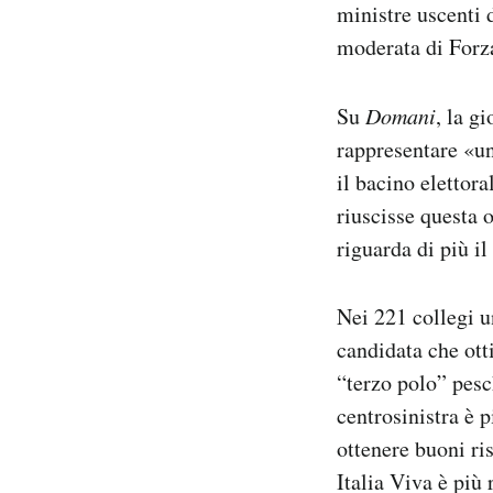
ministre uscenti 
moderata di Forza
Su
Domani
, la g
rappresentare «un
il bacino elettora
riuscisse questa 
riguarda di più il
Nei 221 collegi u
candidata che ott
“terzo polo” pesch
centrosinistra è 
ottenere buoni ri
Italia Viva è più 