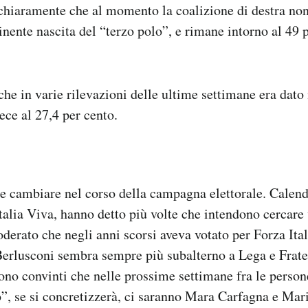
chiaramente che al momento la coalizione di destra non
inente nascita del “terzo polo”, e rimane intorno al 49 
 che in varie rilevazioni delle ultime settimane era dato
ece al 27,4 per cento.
e cambiare nel corso della campagna elettorale. Calen
Italia Viva, hanno detto più volte che intendono cercare 
derato che negli anni scorsi aveva votato per Forza Itali
 Berlusconi sembra sempre più subalterno a Lega e Fratell
sono convinti che nelle prossime settimane fra le persone
”, se si concretizzerà, ci saranno Mara Carfagna e Mar