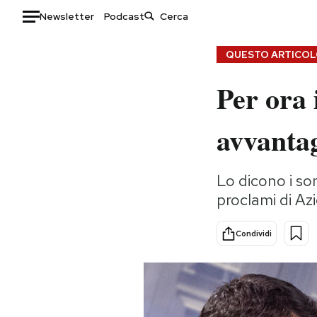
Newsletter
Podcast
Auto
QUESTO ARTICOLO
Per ora 
HOME
Italia
Moda
avvantag
Mondo
Libri
Politica
Consumismi
Lo dicono i so
Tecnologia
Storie/Idee
proclami di Azi
Internet
Ok Boomer!
Scienza
Media
Condividi
Cultura
Europa
Economia
Altrecose
Sport
Mondiali calcio 2026