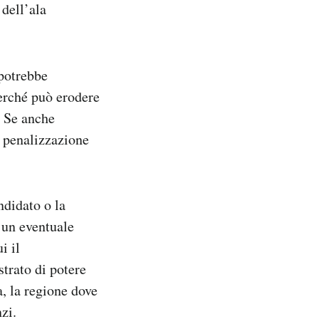
 dell’ala
potrebbe
perché può erodere
. Se anche
a penalizzazione
andidato o la
 un eventuale
i il
strato di potere
a, la regione dove
zi.