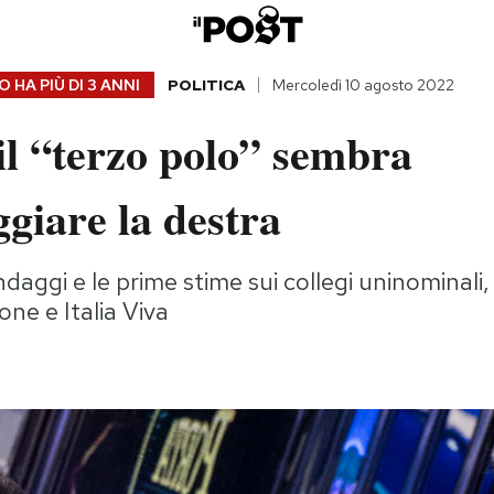
 HA PIÙ DI
3 ANNI
POLITICA
Mercoledì 10 agosto 2022
il “terzo polo” sembra
giare la destra
ndaggi e le prime stime sui collegi uninominali
one e Italia Viva