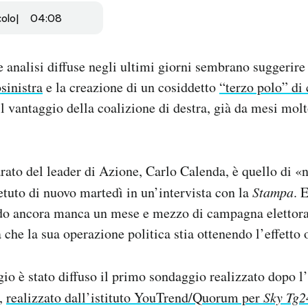
colo
04:08
 analisi diffuse negli ultimi giorni sembrano suggerire 
sinistra
e la creazione di un cosiddetto
“terzo polo” di 
l vantaggio della coalizione di destra, già da mesi molt
arato del leader di Azione, Carlo Calenda, è quello di «n
petuto di nuovo martedì in un’intervista con la
Stampa
. 
 ancora manca un mese e mezzo di campagna elettora
 che la sua operazione politica stia ottenendo l’effetto 
o è stato diffuso il primo sondaggio realizzato dopo l
a,
realizzato dall’istituto YouTrend/Quorum per
Sky Tg2