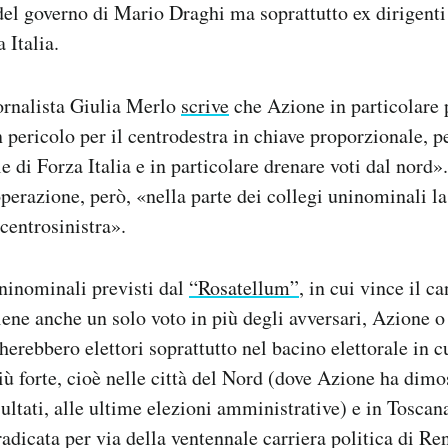
del governo di Mario Draghi ma soprattutto ex dirigenti
 Italia.
iornalista Giulia Merlo
scrive
che Azione in particolare 
 pericolo per il centrodestra in chiave proporzionale, 
le di Forza Italia e in particolare drenare voti dal nord»
operazione, però, «nella parte dei collegi uninominali l
 centrosinistra».
ninominali previsti dal
“Rosatellum”
, in cui vince il c
iene anche un solo voto in più degli avversari, Azione o
erebbero elettori soprattutto nel bacino elettorale in cu
più forte, cioè nelle città del Nord (dove Azione ha dimo
sultati, alle ultime elezioni amministrative) e in Toscan
radicata per via della ventennale carriera politica di Ren