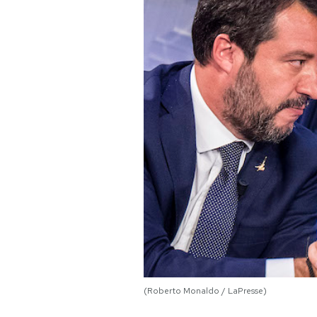
PODCAST
NEWSLETTER
I MIEI PREFERITI
SHOP
CALENDARIO
AREA PERSONALE
Area Personale
(Roberto Monaldo / LaPresse)
Newsletter