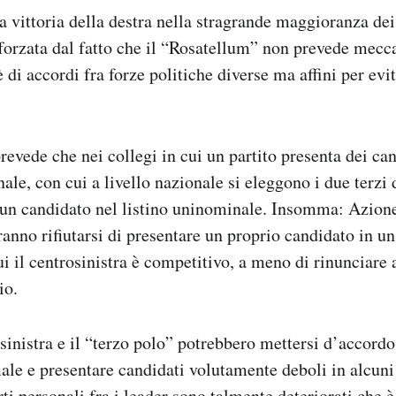
a vittoria della destra nella stragrande maggioranza dei
forzata dal fatto che il “Rosatellum” non prevede mecc
 di accordi fra forze politiche diverse ma affini per evit
evede che nei collegi in cui un partito presenta dei can
ale, con cui a livello nazionale si eleggono i due terzi
un candidato nel listino uninominale. Insomma: Azione
ranno rifiutarsi di presentare un proprio candidato in un
i il centrosinistra è competitivo, a meno di rinunciare 
io.
osinistra e il “terzo polo” potrebbero mettersi d’accordo
ale e presentare candidati volutamente deboli in alcuni
i personali fra i leader sono talmente deteriorati che è 