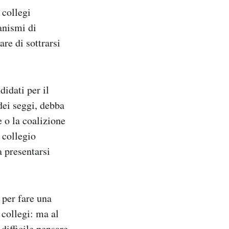
 collegi
anismi di
are di sottrarsi
didati per il
 dei seggi, debba
 o la coalizione
 collegio
a presentarsi
 per fare una
 collegi: ma al
difficile pensare