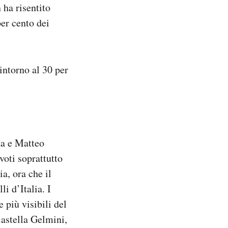
 ha risentito
per cento dei
 intorno al 30 per
da e Matteo
voti soprattutto
a, ora che il
i d’Italia. I
 più visibili del
iastella Gelmini,