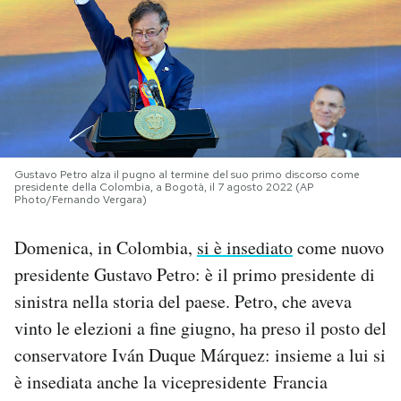
PODCAST
NEWSLETTER
I MIEI PREFERITI
Gustavo Petro alza il pugno al termine del suo primo discorso come
presidente della Colombia, a Bogotà, il 7 agosto 2022 (AP
Photo/Fernando Vergara)
SHOP
Domenica, in Colombia,
si è insediato
come nuovo
presidente Gustavo Petro: è il primo presidente di
CALENDARIO
sinistra nella storia del paese. Petro, che aveva
vinto le elezioni a fine giugno, ha preso il posto del
AREA PERSONALE
conservatore Iván Duque Márquez: insieme a lui si
Area Personale
è insediata anche la vicepresidente
Francia
Newsletter