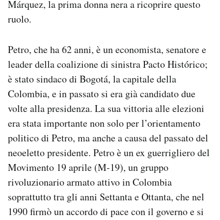
Márquez, la prima donna nera a ricoprire questo
Notifiche mobile
ruolo.
Regala il Post
Hai bisogno di aiuto?
Esci
Petro, che ha 62 anni, è un economista, senatore e
leader della coalizione di sinistra Pacto Histórico;
è stato sindaco di Bogotá, la capitale della
Colombia, e in passato si era già candidato due
volte alla presidenza. La sua vittoria alle elezioni
era stata importante non solo per l’orientamento
politico di Petro, ma anche a causa del passato del
neoeletto presidente. Petro è un ex guerrigliero del
Movimento 19 aprile (M-19), un gruppo
rivoluzionario armato attivo in Colombia
soprattutto tra gli anni Settanta e Ottanta, che nel
1990 firmò un accordo di pace con il governo e si