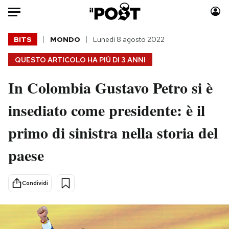
Auto
BITS
MONDO
Lunedì 8 agosto 2022
QUESTO ARTICOLO HA PIÙ DI
3 ANNI
HOME
In Colombia Gustavo Petro si è
Italia
Moda
Mondo
Libri
insediato come presidente: è il
Politica
Consumismi
primo di sinistra nella storia del
Tecnologia
Storie/Idee
Internet
Ok Boomer!
paese
Scienza
Media
Cultura
Europa
Condividi
Economia
Altrecose
Sport
Mondiali calcio 2026