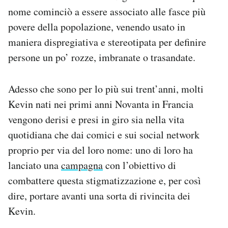
Notifiche mobile
nome cominciò a essere associato alle fasce più
Regala il Post
povere della popolazione, venendo usato in
Hai bisogno di aiuto?
maniera dispregiativa e stereotipata per definire
Esci
persone un po’ rozze, imbranate o trasandate.
Adesso che sono per lo più sui trent’anni, molti
Kevin nati nei primi anni Novanta in Francia
vengono derisi e presi in giro sia nella vita
quotidiana che dai comici e sui social network
proprio per via del loro nome: uno di loro ha
lanciato una
campagna
con l’obiettivo di
combattere questa stigmatizzazione e, per così
dire, portare avanti una sorta di rivincita dei
Kevin.