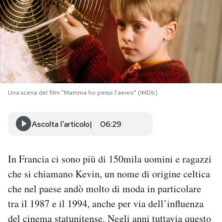
PODCAST
NEWSLETTER
I MIEI PREFERITI
Una scena del film "Mamma ho perso l'aereo" (IMDb)
SHOP
Ascolta l'articolo
06:29
CALENDARIO
In Francia ci sono più di 150mila uomini e ragazzi
che si chiamano Kevin, un nome di origine celtica
AREA PERSONALE
che nel paese andò molto di moda in particolare
tra il 1987 e il 1994, anche per via dell’influenza
Area Personale
del cinema statunitense. Negli anni tuttavia questo
Newsletter