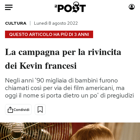
Auto
CULTURA
Lunedì 8 agosto 2022
QUESTO ARTICOLO HA PIÙ DI
3 ANNI
HOME
La campagna per la rivincita
Italia
Moda
dei Kevin francesi
Mondo
Libri
Politica
Consumismi
Negli anni '90 migliaia di bambini furono
Tecnologia
Storie/Idee
chiamati così per via dei film americani, ma
Internet
Ok Boomer!
oggi il nome si porta dietro un po' di pregiudizi
Scienza
Media
Cultura
Europa
Condividi
Economia
Altrecose
Sport
Mondiali calcio 2026