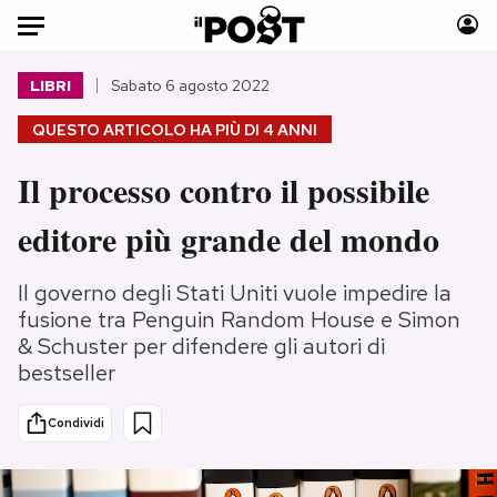
Auto
LIBRI
Sabato 6 agosto 2022
QUESTO ARTICOLO HA PIÙ DI
4 ANNI
HOME
Il processo contro il possibile
Italia
Moda
Mondo
Libri
editore più grande del mondo
Politica
Consumismi
Tecnologia
Storie/Idee
Il governo degli Stati Uniti vuole impedire la
Internet
Ok Boomer!
fusione tra Penguin Random House e Simon
& Schuster per difendere gli autori di
Scienza
Media
bestseller
Cultura
Europa
Economia
Altrecose
Condividi
Sport
Mondiali calcio 2026