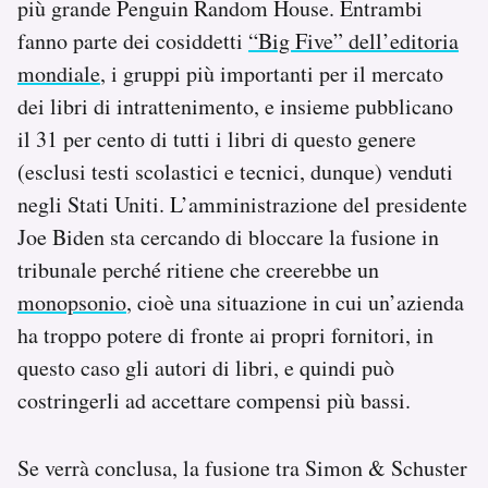
più grande Penguin Random House. Entrambi
Notifiche mobile
fanno parte dei cosiddetti
“Big Five” dell’editoria
Regala il Post
mondiale
, i gruppi più importanti per il mercato
Hai bisogno di aiuto?
dei libri di intrattenimento, e insieme pubblicano
Esci
il 31 per cento di tutti i libri di questo genere
(esclusi testi scolastici e tecnici, dunque) venduti
negli Stati Uniti. L’amministrazione del presidente
Joe Biden sta cercando di bloccare la fusione in
tribunale perché ritiene che creerebbe un
monopsonio
, cioè una situazione in cui un’azienda
ha troppo potere di fronte ai propri fornitori, in
questo caso gli autori di libri, e quindi può
costringerli ad accettare compensi più bassi.
Se verrà conclusa, la fusione tra Simon & Schuster