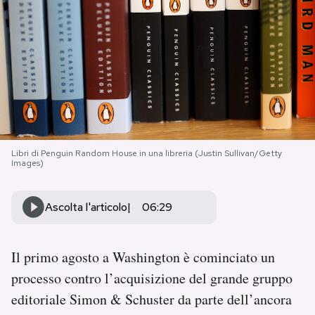
PODCAST
NEWSLETTER
I MIEI PREFERITI
Libri di Penguin Random House in una libreria (Justin Sullivan/Getty
Images)
SHOP
Ascolta l'articolo
06:29
CALENDARIO
Il primo agosto a Washington è cominciato un
AREA PERSONALE
processo contro l’acquisizione del grande gruppo
Area Personale
editoriale Simon & Schuster da parte dell’ancora
Newsletter