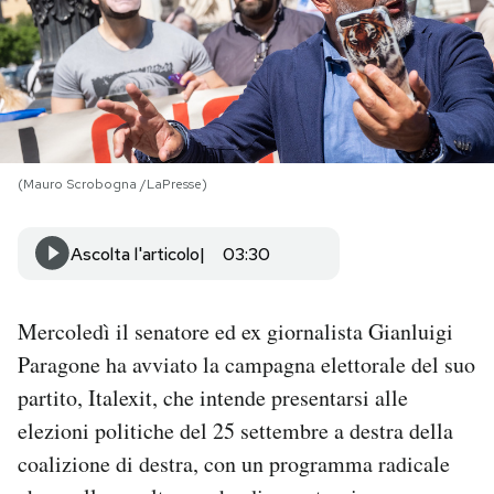
PODCAST
NEWSLETTER
(Mauro Scrobogna /LaPresse)
I MIEI PREFERITI
Ascolta l'articolo
03:30
SHOP
Mercoledì il senatore ed ex giornalista Gianluigi
CALENDARIO
Paragone ha avviato la campagna elettorale del suo
partito, Italexit, che intende presentarsi alle
AREA PERSONALE
elezioni politiche del 25 settembre a destra della
Area Personale
coalizione di destra, con un programma radicale
Newsletter