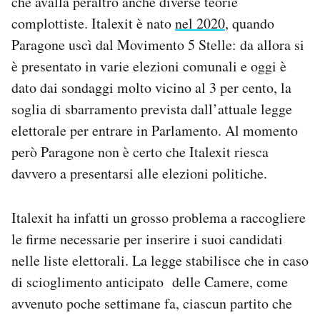
che avalla peraltro anche diverse teorie
Notifiche mobile
complottiste. Italexit è nato
nel 2020
, quando
Regala il Post
Paragone uscì dal Movimento 5 Stelle: da allora si
Hai bisogno di aiuto?
è presentato in varie elezioni comunali e oggi è
Esci
dato dai sondaggi molto vicino al 3 per cento, la
soglia di sbarramento prevista dall’attuale legge
elettorale per entrare in Parlamento. Al momento
però Paragone non è certo che Italexit riesca
davvero a presentarsi alle elezioni politiche.
Italexit ha infatti un grosso problema a raccogliere
le firme necessarie per inserire i suoi candidati
nelle liste elettorali. La legge stabilisce che in caso
di scioglimento anticipato delle Camere, come
avvenuto poche settimane fa, ciascun partito che