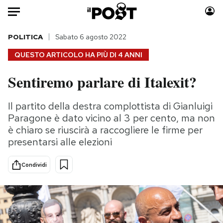
Auto
POLITICA
Sabato 6 agosto 2022
QUESTO ARTICOLO HA PIÙ DI
4 ANNI
HOME
Sentiremo parlare di Italexit?
Italia
Moda
Mondo
Libri
Il partito della destra complottista di Gianluigi
Politica
Consumismi
Paragone è dato vicino al 3 per cento, ma non
Tecnologia
Storie/Idee
è chiaro se riuscirà a raccogliere le firme per
presentarsi alle elezioni
Internet
Ok Boomer!
Scienza
Media
Condividi
Cultura
Europa
Economia
Altrecose
Sport
Mondiali calcio 2026