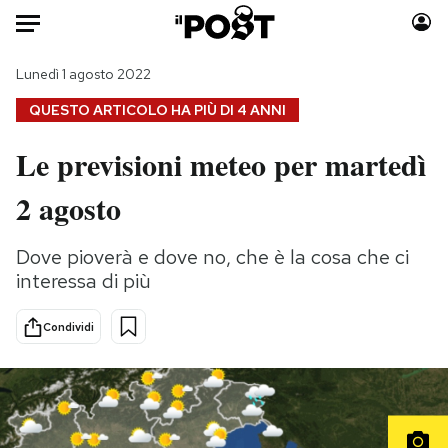
Auto
Lunedì 1 agosto 2022
QUESTO ARTICOLO HA PIÙ DI
4 ANNI
HOME
Le previsioni meteo per martedì
Italia
Moda
2 agosto
Mondo
Libri
Politica
Consumismi
Dove pioverà e dove no, che è la cosa che ci
Tecnologia
Storie/Idee
interessa di più
Internet
Ok Boomer!
Scienza
Media
Condividi
Cultura
Europa
Economia
Altrecose
Sport
Mondiali calcio 2026