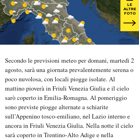
LE
ALTRE
PODCAST
FOTO
NEWSLETTER
I MIEI PREFERITI
Secondo le previsioni meteo per domani, martedì 2
agosto, sarà una giornata prevalentemente serena o
SHOP
poco nuvolosa, con locali piogge isolate. Al
mattino pioverà in Friuli Venezia Giulia e il cielo
CALENDARIO
sarò coperto in Emilia-Romagna. Al pomeriggio
sono previste piogge alternate a schiarite
AREA PERSONALE
sull’Appenino tosco-emiliano, nel Lazio interno e
ancora in Friuli Venezia Giulia. Nella notte il cielo
Area Personale
sarà coperto in Trentino-Alto Adige e nella
Newsletter