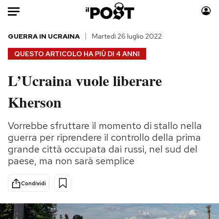
Auto
GUERRA IN UCRAINA
Martedì 26 luglio 2022
QUESTO ARTICOLO HA PIÙ DI
4 ANNI
HOME
L’Ucraina vuole liberare
Italia
Moda
Kherson
Mondo
Libri
Politica
Consumismi
Vorrebbe sfruttare il momento di stallo nella
Tecnologia
Storie/Idee
guerra per riprendere il controllo della prima
Internet
Ok Boomer!
grande città occupata dai russi, nel sud del
Scienza
Media
paese, ma non sarà semplice
Cultura
Europa
Economia
Altrecose
Condividi
Sport
Mondiali calcio 2026