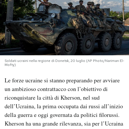
PODCAST
NEWSLETTER
I MIEI PREFERITI
Soldati ucraini nella regione di Donetsk, 20 luglio (AP Photo/Nariman El-
Mofty)
SHOP
Le forze ucraine si stanno preparando per avviare
CALENDARIO
un ambizioso contrattacco con l’obiettivo di
riconquistare la città di Kherson, nel sud
dell’Ucraina, la prima occupata dai russi all’inizio
AREA PERSONALE
della guerra e oggi governata da politici filorussi.
Area Personale
Kherson ha una grande rilevanza, sia per l’Ucraina
Newsletter