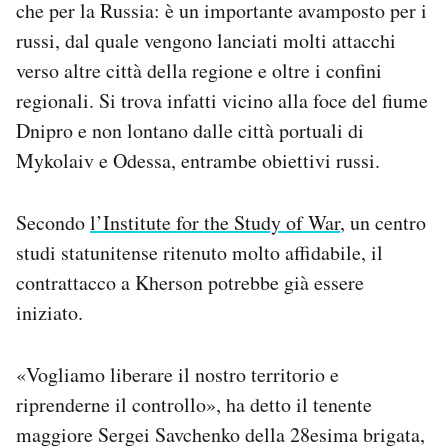
che per la Russia: è un importante avamposto per i
Notifiche mobile
russi, dal quale vengono lanciati molti attacchi
Regala il Post
verso altre città della regione e oltre i confini
Hai bisogno di aiuto?
Esci
regionali. Si trova infatti vicino alla foce del fiume
Dnipro e non lontano dalle città portuali di
Mykolaiv e Odessa, entrambe obiettivi russi.
Secondo
l’Institute for the Study of War
, un centro
studi statunitense ritenuto molto affidabile, il
contrattacco a Kherson potrebbe già essere
iniziato.
«Vogliamo liberare il nostro territorio e
riprenderne il controllo», ha detto il tenente
maggiore Sergei Savchenko della 28esima brigata,