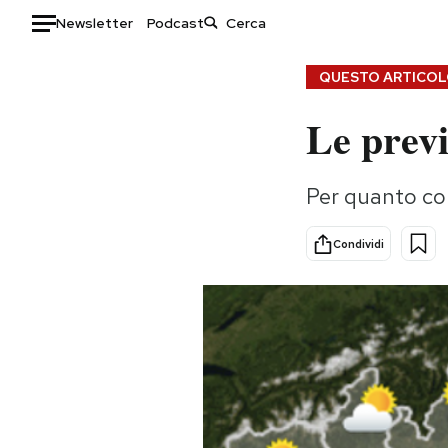
Newsletter
Podcast
Auto
QUESTO ARTICOLO
Le previ
HOME
Italia
Moda
Per quanto con
Mondo
Libri
Politica
Consumismi
Condividi
Tecnologia
Storie/Idee
Internet
Ok Boomer!
Scienza
Media
Cultura
Europa
Economia
Altrecose
Sport
Mondiali calcio 2026