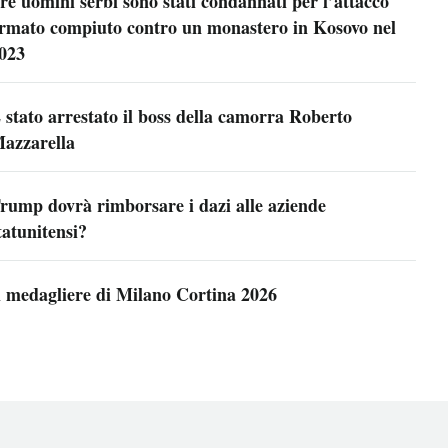
re uomini serbi sono stati condannati per l’attacco
rmato compiuto contro un monastero in Kosovo nel
023
 stato arrestato il boss della camorra Roberto
azzarella
rump dovrà rimborsare i dazi alle aziende
tatunitensi?
l medagliere di Milano Cortina 2026