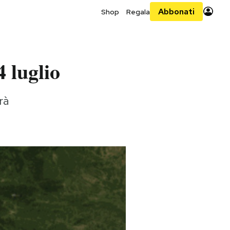
Abbonati
Shop
Regala
 luglio
rà