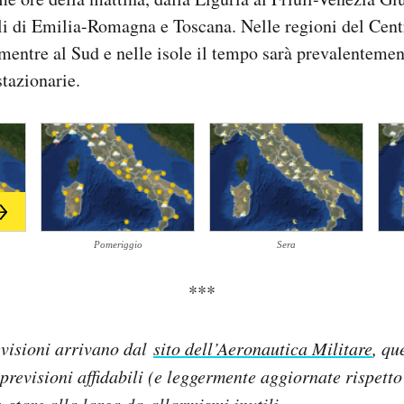
li di Emilia-Romagna e Toscana. Nelle regioni del Centr
mentre al Sud e nelle isole il tempo sarà prevalentemen
tazionarie.
Pomeriggio
Sera
***
evisioni arrivano dal
sito dell’Aeronautica Militare
, qu
 previsioni affidabili (e leggermente aggiornate rispetto
 e
stare alla larga
da allarmismi inutili.