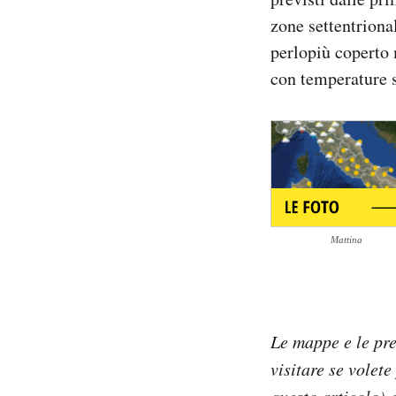
Notifiche mobile
zone settentriona
Regala il Post
perlopiù coperto 
Hai bisogno di aiuto?
con temperature s
Esci
Mattina
Le mappe e le pr
visitare se volete
questo articolo)