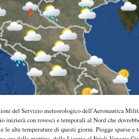
ioni del Servizio meteorologico dell’Aeronautica Milita
o inizierà con rovesci e temporali al Nord che dovrebb
le alte temperature di questi giorni. Piogge sparse e 
ime ore della mattina, dalla Liguria al Friuli-Venezia Gi