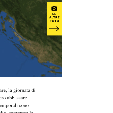
LE
ALTRE
FOTO
re, la giornata di
ero abbassare
temporali sono
ulia, comprese le