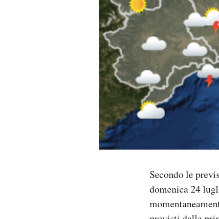
PODCAST
NEWSLETTER
I MIEI PREFERITI
SHOP
CALENDARIO
Secondo le previs
AREA PERSONALE
domenica 24 lugli
Area Personale
momentaneamente 
Newsletter
previsti dalle pr