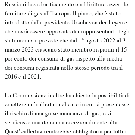
Russia riduca drasticamente o addirittura azzeri le
Notifiche mobile
forniture di gas all’Europa. Il piano, che è stato
Regala il Post
Hai bisogno di aiuto?
introdotto dalla presidente Ursula von der Leyen e
Esci
che dovrà essere approvato dai rappresentanti degli
stati membri, prevede che dal 1° agosto 2022 al 31
marzo 2023 ciascuno stato membro risparmi il 15
per cento dei consumi di gas rispetto alla media
dei consumi registrata nello stesso periodo tra il
2016 e il 2021.
La Commissione inoltre ha chiesto la possibilità di
emettere un’«allerta» nel caso in cui si presentasse
il rischio di una grave mancanza di gas, o si
verificasse una domanda eccezionalmente alta.
Quest’«allerta» renderebbe obbligatoria per tutti i