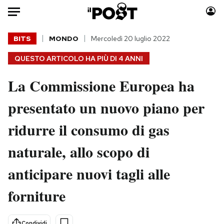
Auto
BITS
MONDO
Mercoledì 20 luglio 2022
QUESTO ARTICOLO HA PIÙ DI
4 ANNI
HOME
La Commissione Europea ha
Italia
Moda
Mondo
Libri
presentato un nuovo piano per
Politica
Consumismi
ridurre il consumo di gas
Tecnologia
Storie/Idee
Internet
Ok Boomer!
naturale, allo scopo di
Scienza
Media
anticipare nuovi tagli alle
Cultura
Europa
Economia
Altrecose
forniture
Sport
Mondiali calcio 2026
Condividi