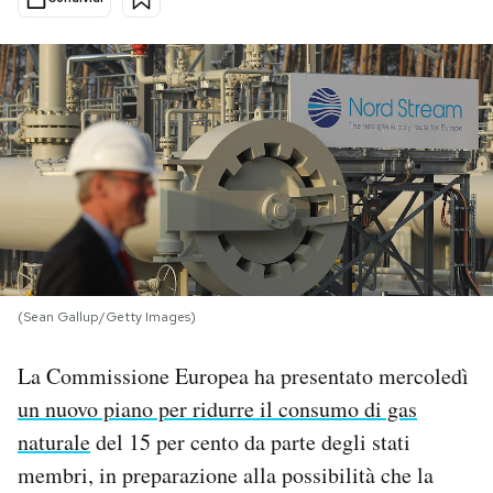
PODCAST
NEWSLETTER
I MIEI PREFERITI
SHOP
(Sean Gallup/Getty Images)
CALENDARIO
La Commissione Europea ha presentato mercoledì
un nuovo piano per ridurre il consumo di gas
AREA PERSONALE
naturale
del 15 per cento da parte degli stati
Area Personale
membri, in preparazione alla possibilità che la
Newsletter