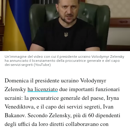
PODCAST
NEWSLETTER
I MIEI PREFERITI
Un'immagine del video con cui il presidente ucraino Volodymyr Zelensky
ha annunciato il licenziamento della procuratrice generale e del capo
dei servizi segreti (YouTube)
SHOP
Domenica il presidente ucraino Volodymyr
Zelensky
ha licenziato
due importanti funzionari
CALENDARIO
ucraini: la procuratrice generale del paese, Iryna
Venediktova, e il capo dei servizi segreti, Ivan
AREA PERSONALE
Bakanov. Secondo Zelensky, più di 60 dipendenti
Area Personale
degli uffici da loro diretti collaboravano con
Newsletter