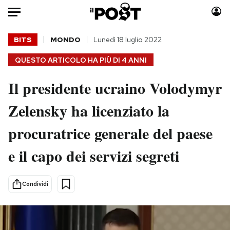
Auto
BITS
MONDO
Lunedì 18 luglio 2022
QUESTO ARTICOLO HA PIÙ DI
4 ANNI
HOME
Il presidente ucraino Volodymyr
Italia
Moda
Mondo
Libri
Zelensky ha licenziato la
Politica
Consumismi
procuratrice generale del paese
Tecnologia
Storie/Idee
Internet
Ok Boomer!
e il capo dei servizi segreti
Scienza
Media
Cultura
Europa
Condividi
Economia
Altrecose
Sport
Mondiali calcio 2026