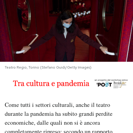
PODCAST
NEWSLETTER
I MIEI PREFERITI
Teatro Regio, Torino (Stefano Guidi/Getty Images)
SHOP
CALENDARIO
Come tutti i settori culturali, anche il teatro
AREA PERSONALE
durante la pandemia ha subito grandi perdite
economiche, dalle quali non si è ancora
Area Personale
Newsletter
completamente ripreso: secondo un rapporto