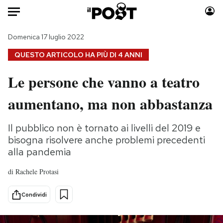
Auto
Domenica 17 luglio 2022
QUESTO ARTICOLO HA PIÙ DI
4 ANNI
HOME
Le persone che vanno a teatro
Italia
Moda
aumentano, ma non abbastanza
Mondo
Libri
Politica
Consumismi
Il pubblico non è tornato ai livelli del 2019 e
Tecnologia
Storie/Idee
bisogna risolvere anche problemi precedenti
Internet
Ok Boomer!
alla pandemia
Scienza
Media
Cultura
Europa
di
Rachele Protasi
Economia
Altrecose
Condividi
Sport
Mondiali calcio 2026