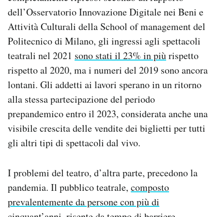
Notifiche mobile
dell’Osservatorio Innovazione Digitale nei Beni e
Regala il Post
Attività Culturali della School of management del
Hai bisogno di aiuto?
Politecnico di Milano, gli ingressi agli spettacoli
Esci
teatrali nel 2021
sono stati il 23% in più
rispetto
rispetto al 2020, ma i numeri del 2019 sono ancora
lontani. Gli addetti ai lavori sperano in un ritorno
alla stessa partecipazione del periodo
prepandemico entro il 2023, considerata anche una
visibile crescita delle vendite dei biglietti per tutti
gli altri tipi di spettacoli dal vivo.
I problemi del teatro, d’altra parte, precedono la
pandemia. Il pubblico teatrale,
composto
prevalentemente da persone con più di
cinquant’anni
, risente da tempo di barriere