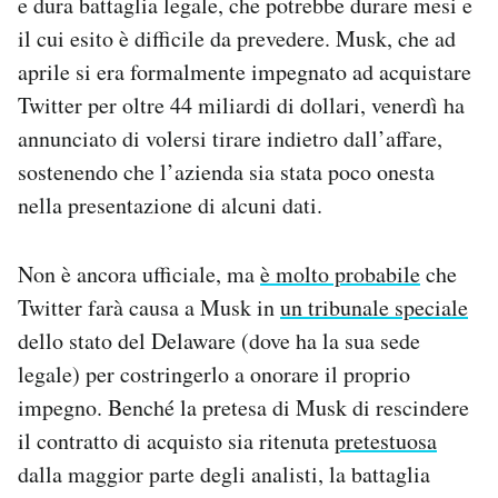
e dura battaglia legale, che potrebbe durare mesi e
Notifiche mobile
il cui esito è difficile da prevedere. Musk, che ad
Regala il Post
aprile si era formalmente impegnato ad acquistare
Hai bisogno di aiuto?
Twitter per oltre 44 miliardi di dollari, venerdì ha
Esci
annunciato di volersi tirare indietro dall’affare,
sostenendo che l’azienda sia stata poco onesta
nella presentazione di alcuni dati.
Non è ancora ufficiale, ma
è molto probabile
che
Twitter farà causa a Musk in
un tribunale speciale
dello stato del Delaware (dove ha la sua sede
legale) per costringerlo a onorare il proprio
impegno. Benché la pretesa di Musk di rescindere
il contratto di acquisto sia ritenuta
pretestuosa
dalla maggior parte degli analisti, la battaglia