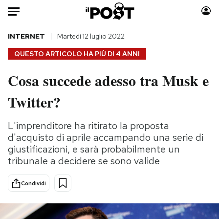
Auto
INTERNET
Martedì 12 luglio 2022
QUESTO ARTICOLO HA PIÙ DI
4 ANNI
HOME
Cosa succede adesso tra Musk e
Italia
Moda
Twitter?
Mondo
Libri
Politica
Consumismi
L'imprenditore ha ritirato la proposta
Tecnologia
Storie/Idee
d'acquisto di aprile accampando una serie di
Internet
Ok Boomer!
giustificazioni, e sarà probabilmente un
Scienza
Media
tribunale a decidere se sono valide
Cultura
Europa
Economia
Altrecose
Condividi
Sport
Mondiali calcio 2026