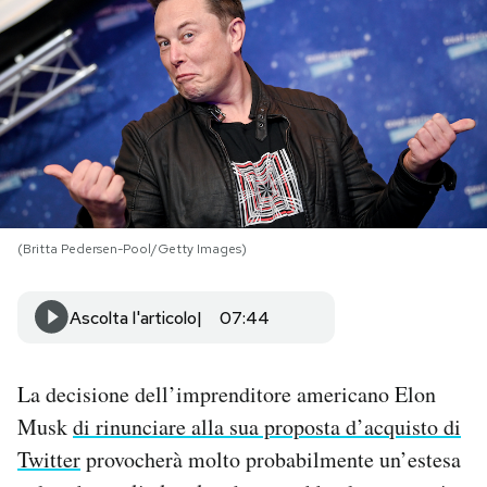
PODCAST
NEWSLETTER
I MIEI PREFERITI
(Britta Pedersen-Pool/Getty Images)
SHOP
Ascolta l'articolo
07:44
CALENDARIO
La decisione dell’imprenditore americano Elon
AREA PERSONALE
Musk
di rinunciare alla sua proposta d’acquisto di
Area Personale
Twitter
provocherà molto probabilmente un’estesa
Newsletter