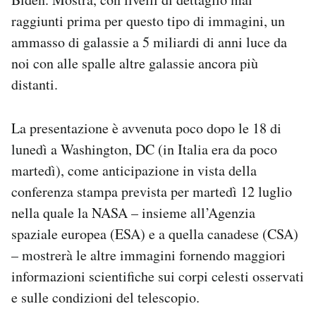
Notifiche mobile
raggiunti prima per questo tipo di immagini, un
Regala il Post
ammasso di galassie a 5 miliardi di anni luce da
Hai bisogno di aiuto?
noi con alle spalle altre galassie ancora più
Esci
distanti.
La presentazione è avvenuta poco dopo le 18 di
lunedì a Washington, DC (in Italia era da poco
martedì), come anticipazione in vista della
conferenza stampa prevista per martedì 12 luglio
nella quale la NASA – insieme all’Agenzia
spaziale europea (ESA) e a quella canadese (CSA)
– mostrerà le altre immagini fornendo maggiori
informazioni scientifiche sui corpi celesti osservati
e sulle condizioni del telescopio.