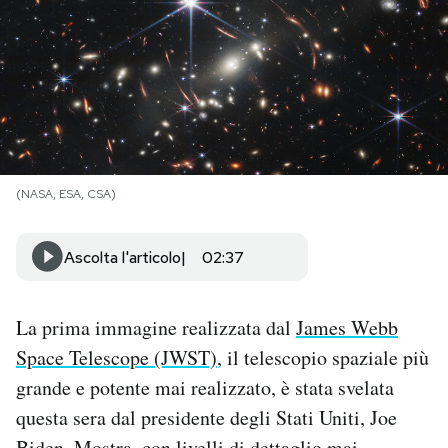
PODCAST
NEWSLETTER
I MIEI PREFERITI
(NASA, ESA, CSA)
SHOP
Ascolta l'articolo
02:37
CALENDARIO
La prima immagine realizzata dal
James Webb
Space Telescope (JWST)
, il telescopio spaziale più
AREA PERSONALE
grande e potente mai realizzato, è stata svelata
Area Personale
questa sera dal presidente degli Stati Uniti, Joe
Newsletter
Biden. Mostra, con livelli di dettaglio mai