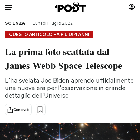
Auto
SCIENZA
Lunedì 11 luglio 2022
QUESTO ARTICOLO HA PIÙ DI
4 ANNI
HOME
La prima foto scattata dal
Italia
Moda
James Webb Space Telescope
Mondo
Libri
Politica
Consumismi
L'ha svelata Joe Biden aprendo ufficialmente
Tecnologia
Storie/Idee
una nuova era per l'osservazione in grande
Internet
Ok Boomer!
dettaglio dell'Universo
Scienza
Media
Cultura
Europa
Condividi
Economia
Altrecose
Sport
Mondiali calcio 2026