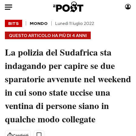
Auto
BITS
MONDO
Lunedì 11 luglio 2022
QUESTO ARTICOLO HA PIÙ DI
4 ANNI
HOME
La polizia del Sudafrica sta
Italia
Moda
Mondo
Libri
indagando per capire se due
Politica
Consumismi
sparatorie avvenute nel weekend
Tecnologia
Storie/Idee
Internet
Ok Boomer!
in cui sono state uccise una
Scienza
Media
ventina di persone siano in
Cultura
Europa
Economia
Altrecose
qualche modo collegate
Sport
Mondiali calcio 2026
Condividi