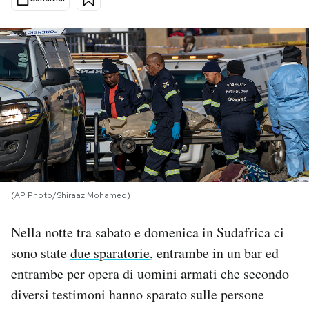
PODCAST
NEWSLETTER
I MIEI PREFERITI
SHOP
(AP Photo/Shiraaz Mohamed)
CALENDARIO
Nella notte tra sabato e domenica in Sudafrica ci
sono state
due sparatorie
, entrambe in un bar ed
AREA PERSONALE
entrambe per opera di uomini armati che secondo
Area Personale
diversi testimoni hanno sparato sulle persone
Newsletter