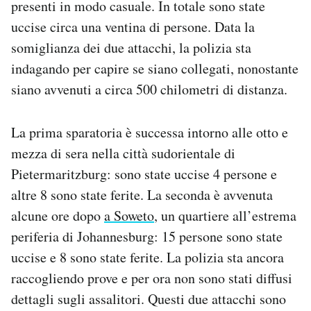
presenti in modo casuale. In totale sono state
Notifiche mobile
uccise circa una ventina di persone. Data la
Regala il Post
somiglianza dei due attacchi, la polizia sta
Hai bisogno di aiuto?
Esci
indagando per capire se siano collegati, nonostante
siano avvenuti a circa 500 chilometri di distanza.
La prima sparatoria è successa intorno alle otto e
mezza di sera nella città sudorientale di
Pietermaritzburg: sono state uccise 4 persone e
altre 8 sono state ferite. La seconda è avvenuta
alcune ore dopo
a Soweto
, un quartiere all’estrema
periferia di Johannesburg: 15 persone sono state
uccise e 8 sono state ferite. La polizia sta ancora
raccogliendo prove e per ora non sono stati diffusi
dettagli sugli assalitori. Questi due attacchi sono