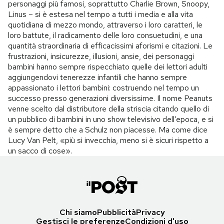
personaggi più famosi, soprattutto Charlie Brown, Snoopy,
Linus – si è estesa nel tempo a tutti i media e alla vita
quotidiana di mezzo mondo, attraverso i loro caratteri, le
loro battute, il radicamento delle loro consuetudini, e una
quantità straordinaria di efficacissimi aforismi e citazioni. Le
frustrazioni, insicurezze, illusioni, ansie, dei personaggi
bambini hanno sempre rispecchiato quelle dei lettori adulti
aggiungendovi tenerezze infantili che hanno sempre
appassionato i lettori bambini: costruendo nel tempo un
successo presso generazioni diversissime. Il nome Peanuts
venne scelto dal distributore della striscia citando quello di
un pubblico di bambini in uno show televisivo dell’epoca, e si
è sempre detto che a Schulz non piacesse. Ma come dice
Lucy Van Pelt, «più si invecchia, meno si è sicuri rispetto a
un sacco di cose».
Chi siamo
Pubblicità
Privacy
Gestisci le preferenze
Condizioni d'uso