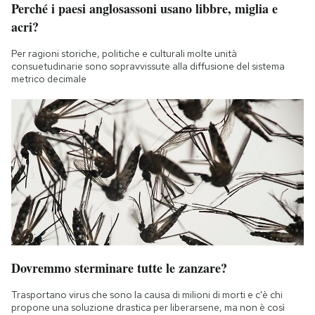
Perché i paesi anglosassoni usano libbre, miglia e
Notifiche mobile
acri?
Regala il Post
Hai bisogno di aiuto?
Per ragioni storiche, politiche e culturali molte unità
Esci
consuetudinarie sono sopravvissute alla diffusione del sistema
metrico decimale
Dovremmo sterminare tutte le zanzare?
Trasportano virus che sono la causa di milioni di morti e c'è chi
propone una soluzione drastica per liberarsene, ma non è così