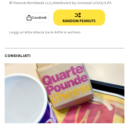
© Peanuts Worldwide LLC/distributed by Universal Uclick/ILPA
PODCAST
Condividi
RANDOM PEANUTS
NEWSLETTER
Leggi un'altra striscia tra le
4454
in archivio
I MIEI PREFERITI
CONSIGLIATI
SHOP
CALENDARIO
AREA PERSONALE
Area Personale
Newsletter