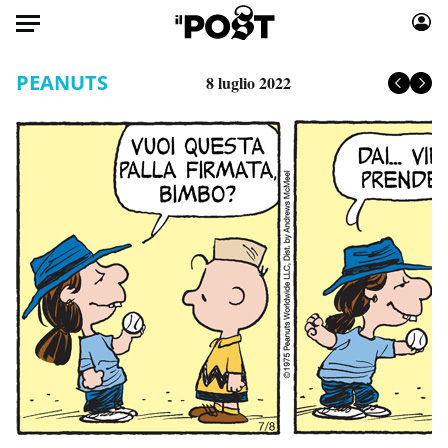
Auto
PEANUTS
8 luglio 2022
HOME
Italia
Moda
Mondo
Libri
Politica
Consumismi
Tecnologia
Storie/Idee
Internet
Ok Boomer!
Scienza
Media
Cultura
Europa
Economia
Altrecose
Sport
Mondiali calcio 2026