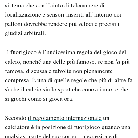
sistema
che con l’aiuto di telecamere di
Notifiche mobile
Regala il Post
localizzazione e sensori inseriti all’interno dei
Hai bisogno di aiuto?
palloni dovrebbe rendere più veloci e precisi i
Esci
giudizi arbitrali.
Il fuorigioco è l’undicesima regola del gioco del
calcio, nonché una delle più famose, se non
la
più
famosa, discussa e talvolta non pienamente
compresa. È una di quelle regole che più di altre fa
sì che il calcio sia lo sport che conosciamo, e che
si giochi come si gioca ora.
Secondo
il regolamento internazionale
un
calciatore è in posizione di fuorigioco quando una
qualsiasi parte del suo corpo – a eccezione di