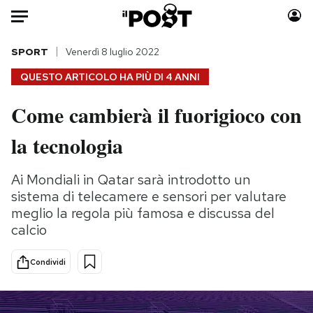
Auto
SPORT
Venerdì 8 luglio 2022
QUESTO ARTICOLO HA PIÙ DI
4 ANNI
HOME
Come cambierà il fuorigioco con
Italia
Moda
la tecnologia
Mondo
Libri
Politica
Consumismi
Ai Mondiali in Qatar sarà introdotto un
Tecnologia
Storie/Idee
sistema di telecamere e sensori per valutare
Internet
Ok Boomer!
meglio la regola più famosa e discussa del
Scienza
Media
calcio
Cultura
Europa
Economia
Altrecose
Condividi
Sport
Mondiali calcio 2026