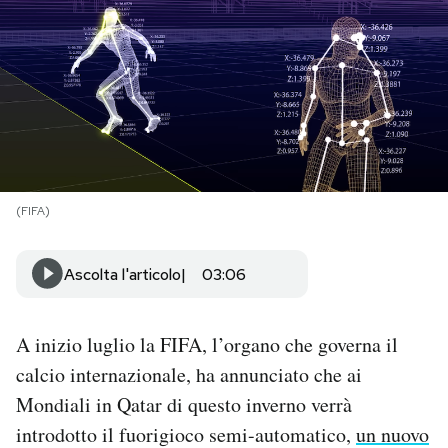
PODCAST
NEWSLETTER
I MIEI PREFERITI
(FIFA)
SHOP
Ascolta l'articolo
03:06
CALENDARIO
A inizio luglio la FIFA, l’organo che governa il
AREA PERSONALE
calcio internazionale, ha annunciato che ai
Mondiali in Qatar di questo inverno verrà
Area Personale
introdotto il fuorigioco semi-automatico,
un nuovo
Newsletter