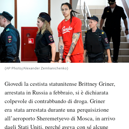
PODCAST
NEWSLETTER
I MIEI PREFERITI
(AP Photo/Alexander Zemlianichenko)
SHOP
Giovedì la cestista statunitense Brittney Griner,
CALENDARIO
arrestata in Russia a febbraio, si è dichiarata
colpevole di contrabbando di droga. Griner
AREA PERSONALE
era stata arrestata durante una perquisizione
all’aeroporto Sheremetyevo di Mosca, in arrivo
Area Personale
dagli Stati Uniti, perché aveva con sé alcune
Newsletter