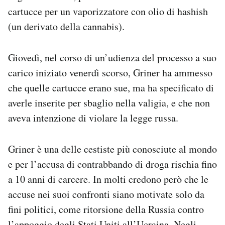
Notifiche mobile
cartucce per un vaporizzatore con olio di hashish
Regala il Post
(un derivato della cannabis).
Hai bisogno di aiuto?
Esci
Giovedì, nel corso di un’udienza del processo a suo
carico iniziato venerdì scorso, Griner ha ammesso
che quelle cartucce erano sue, ma ha specificato di
averle inserite per sbaglio nella valigia, e che non
aveva intenzione di violare la legge russa.
Griner è una delle cestiste più conosciute al mondo
e per l’accusa di contrabbando di droga rischia fino
a 10 anni di carcere. In molti credono però che le
accuse nei suoi confronti siano motivate solo da
fini politici, come ritorsione della Russia contro
l’appoggio degli Stati Uniti all’Ucraina. Negli