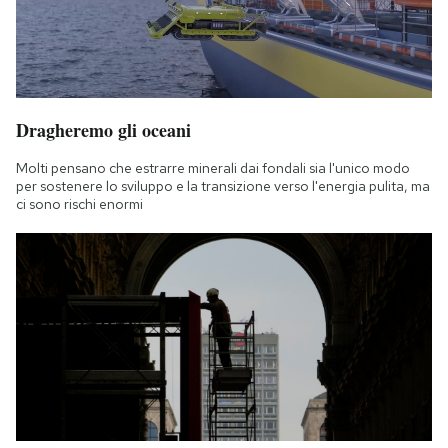
Dragheremo gli oceani
Molti pensano che estrarre minerali dai fondali sia l'unico modo
per sostenere lo sviluppo e la transizione verso l'energia pulita, ma
ci sono rischi enormi