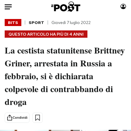
Auto
BITS
SPORT
Giovedì 7 luglio 2022
QUESTO ARTICOLO HA PIÙ DI
4 ANNI
HOME
La cestista statunitense Brittney
Italia
Moda
Mondo
Libri
Griner, arrestata in Russia a
Politica
Consumismi
febbraio, si è dichiarata
Tecnologia
Storie/Idee
Internet
Ok Boomer!
colpevole di contrabbando di
Scienza
Media
droga
Cultura
Europa
Economia
Altrecose
Sport
Mondiali calcio 2026
Condividi