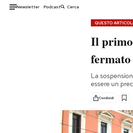
Newsletter
Podcast
Auto
QUESTO ARTICOLO
Il prim
HOME
Italia
Moda
fermato 
Mondo
Libri
Politica
Consumismi
La sospensione 
Tecnologia
Storie/Idee
essere un pre
Internet
Ok Boomer!
Scienza
Media
Condividi
Cultura
Europa
Economia
Altrecose
Sport
Mondiali calcio 2026