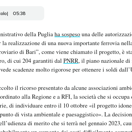
colo
05:38
nistrativo della Puglia
ha sospeso
una delle autorizzazi
r la realizzazione di una nuova importante ferrovia nell
rroviario di Bari”, come viene chiamato il progetto, è st
ro, di cui 204 garantiti dal
PNRR
, il piano nazionale di
evede scadenze molto rigorose per ottenere i soldi dall
ccolto il ricorso presentato da alcune associazioni ambi
rdinato alla Regione e a RFI, la società che si occupa 
arie, di individuare entro il 10 ottobre «il progetto ido
punto di vista ambientale e paesaggistico». La decision
ell’udienza di merito che si terrà nel gennaio 2023, caus
obabilmente un aumento dei costi difficilmente compat