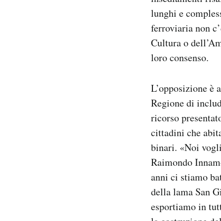
lunghi e compless
ferroviaria non c
Cultura o dell’Am
loro consenso.
L’opposizione è a
Regione di includ
ricorso presentat
cittadini che abi
binari. «Noi vogl
Raimondo Innamor
anni ci stiamo ba
della lama San Gio
esportiamo in tutt