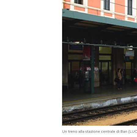
PODCAST
NEWSLETTER
I MIEI PREFERITI
SHOP
CALENDARIO
AREA PERSONALE
Area Personale
Un treno alla stazione centrale di Bari (L
Newsletter