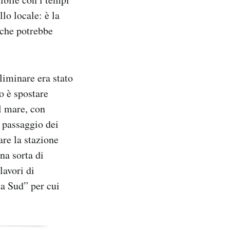
lo locale: è la
 che potrebbe
liminare era stato
o è spostare
el mare, con
l passaggio dei
are la stazione
na sorta di
lavori di
ta Sud” per cui