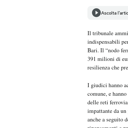
Notifiche mobile
Regala il Post
Ascolta l'arti
Hai bisogno di aiuto?
Esci
Il tribunale ammi
indispensabili pe
Bari. Il “nodo fe
391 milioni di eu
resilienza che pr
I giudici hanno a
comune, e hanno o
delle reti ferrovi
impattante da un 
anche a seguito d
ripensamenti e pr