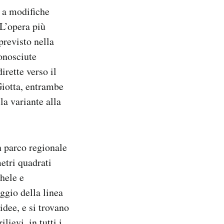
e a modifiche
 L’opera più
previsto nella
onosciute
irette verso il
Giotta, entrambe
la variante alla
un parco regionale
etri quadrati
hele e
ggio della linea
idee, e si trovano
ievi, in tutti i