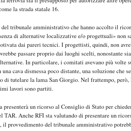
la ferrovia sia il presupposto per autorizzare altre oper
come la strada statale 16.
 del tribunale amministrativo che hanno accolto il ricor
enza di alternative localizzative e/o progettuali» non s
ivata dai pareri tecnici. I progettisti, quindi, non avr
ovrebbe passare proprio dai luoghi scelti, nonostante sia
lternative. In particolare, i comitati avevano più volte s
in una cava dismessa poco distante, una soluzione che s
 di tutelare la lama San Giorgio. ​​Nel frattempo, però, 
imi lavori sono partiti.
 presenterà un ricorso al Consiglio di Stato per chied
el TAR. Anche RFI sta valutando di presentare un ricors
, il provvedimento del tribunale amministrativo potreb