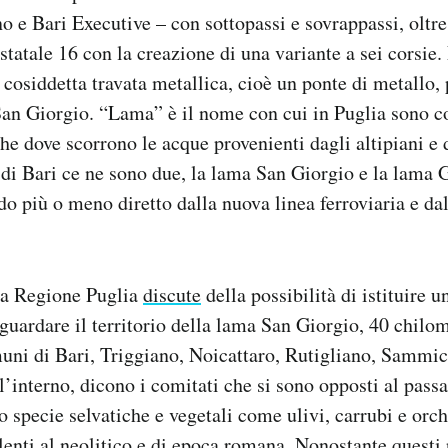
 e Bari Executive – con sottopassi e sovrappassi, oltr
 statale 16 con la creazione di una variante a sei corsie.
 cosiddetta travata metallica, cioè un ponte di metallo, 
San Giorgio. “Lama” è il nome con cui in Puglia sono c
he dove scorrono le acque provenienti dagli altipiani e d
di Bari ce ne sono due, la lama San Giorgio e la lama 
do più o meno diretto dalla nuova linea ferroviaria e dal
 la Regione Puglia
discute
della possibilità di istituire 
aguardare il territorio della lama San Giorgio, 40 chilom
uni di Bari, Triggiano, Noicattaro, Rutigliano, Sammic
interno, dicono i comitati che si sono opposti al passa
o specie selvatiche e vegetali come ulivi, carrubi e orch
enti al neolitico e di epoca romana. Nonostante questi ril