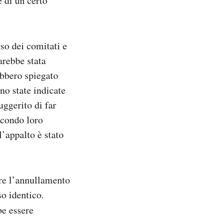
e di un certo
so dei comitati e
arebbe stata
ebbero spiegato
no state indicate
uggerito di far
econdo loro
l’appalto è stato
ere l’annullamento
o identico.
be essere