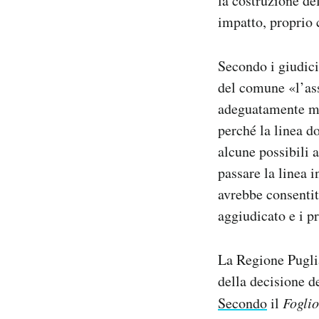
la costruzione del
impatto, proprio 
Secondo i giudici
del comune «l’ass
adeguatamente mot
perché la linea d
alcune possibili a
passare la linea 
avrebbe consentito
aggiudicato e i pr
La Regione Puglia
della decisione d
Secondo
il
Foglio