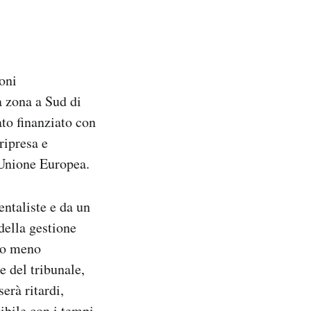
oni
a zona a Sud di
ato finanziato con
 ripresa e
’Unione Europea.
entaliste e da un
della gestione
neo meno
e del tribunale,
erà ritardi,
ibile con i tempi