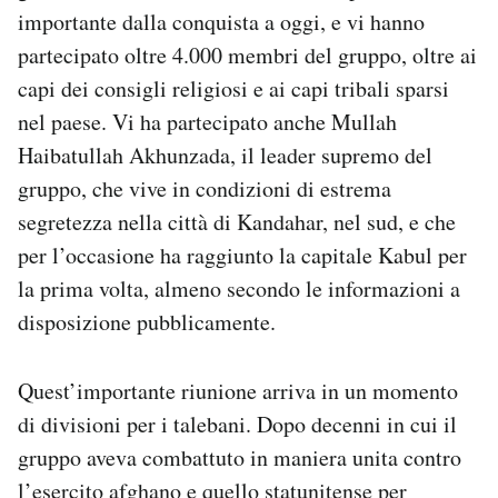
importante dalla conquista a oggi, e vi hanno
Notifiche mobile
Regala il Post
partecipato oltre 4.000 membri del gruppo, oltre ai
Hai bisogno di aiuto?
capi dei consigli religiosi e ai capi tribali sparsi
Esci
nel paese. Vi ha partecipato anche Mullah
Haibatullah Akhunzada, il leader supremo del
gruppo, che vive in condizioni di estrema
segretezza nella città di Kandahar, nel sud, e che
per l’occasione ha raggiunto la capitale Kabul per
la prima volta, almeno secondo le informazioni a
disposizione pubblicamente.
Quest’importante riunione arriva in un momento
di divisioni per i talebani. Dopo decenni in cui il
gruppo aveva combattuto in maniera unita contro
l’esercito afghano e quello statunitense per