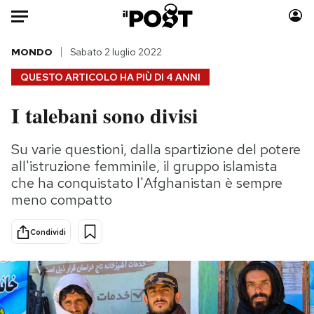
Auto
MONDO
Sabato 2 luglio 2022
QUESTO ARTICOLO HA PIÙ DI
4 ANNI
HOME
I talebani sono divisi
Italia
Moda
Mondo
Libri
Su varie questioni, dalla spartizione del potere
Politica
Consumismi
all'istruzione femminile, il gruppo islamista
Tecnologia
Storie/Idee
che ha conquistato l'Afghanistan è sempre
meno compatto
Internet
Ok Boomer!
Scienza
Media
Condividi
Cultura
Europa
Economia
Altrecose
Sport
Mondiali calcio 2026