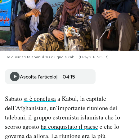
PODCAST
NEWSLETTER
I MIEI PREFERITI
Tre guerrieri talebani il 30 giugno a Kabul (EPA/STRINGER)
SHOP
Ascolta l'articolo
04:15
CALENDARIO
Sabato
si è conclusa
a Kabul, la capitale
dell’Afghanistan, un’importante riunione dei
AREA PERSONALE
talebani, il gruppo estremista islamista che lo
scorso agosto
ha conquistato il paese
e che lo
Area Personale
governa da allora. La riunione era la più
Newsletter