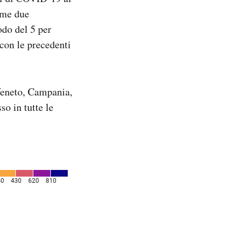
time due
odo del 5 per
con le precedenti
 Veneto, Campania,
o in tutte le