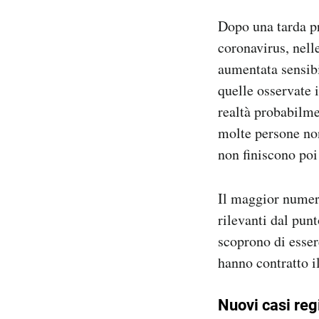
Notifiche mobile
Dopo una tarda p
Regala il Post
coronavirus, nelle
Hai bisogno di aiuto?
aumentata sensibi
Esci
quelle osservate i
realtà probabilme
molte persone non
non finiscono poi
Il maggior numer
rilevanti dal pun
scoprono di esser
hanno contratto i