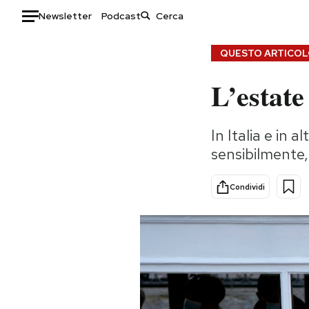
Newsletter
Podcast
Auto
QUESTO ARTICOLO
L’estate
HOME
Italia
Moda
In Italia e in 
Mondo
Libri
sensibilmente,
Politica
Consumismi
Tecnologia
Storie/Idee
Condividi
Internet
Ok Boomer!
Scienza
Media
Cultura
Europa
Economia
Altrecose
Sport
Mondiali calcio 2026