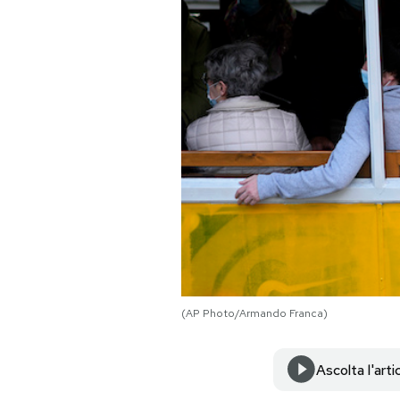
PODCAST
NEWSLETTER
I MIEI PREFERITI
SHOP
CALENDARIO
(AP Photo/Armando Franca)
AREA PERSONALE
Area Personale
Ascolta l'arti
Newsletter