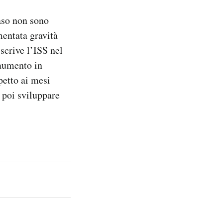
aso non sono
entata gravità
scrive l’ISS nel
’aumento in
petto ai mesi
 poi sviluppare