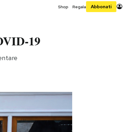
Abbonati
Shop
Regala
COVID-19
mentare