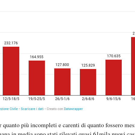
per quanto più incompleti e carenti di quanto fossero mes
mana in media sono stati rilevati quasi 61mila nuovi ca