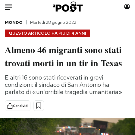
Auto
MONDO
Martedì 28 giugno 2022
QUESTO ARTICOLO HA PIÙ DI
4 ANNI
HOME
Almeno 46 migranti sono stati
Italia
Moda
trovati morti in un tir in Texas
Mondo
Libri
Politica
Consumismi
E altri 16 sono stati ricoverati in gravi
Tecnologia
Storie/Idee
condizioni: il sindaco di San Antonio ha
Internet
Ok Boomer!
parlato di «un'orribile tragedia umanitaria»
Scienza
Media
Cultura
Europa
Condividi
Economia
Altrecose
Sport
Mondiali calcio 2026