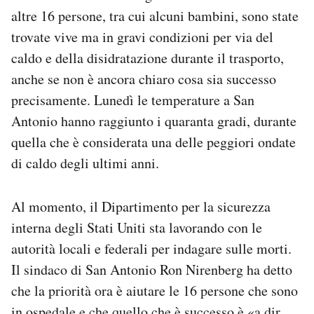
Notifiche mobile
altre 16 persone, tra cui alcuni bambini, sono state
Regala il Post
trovate vive ma in gravi condizioni per via del
Hai bisogno di aiuto?
caldo e della disidratazione durante il trasporto,
Esci
anche se non è ancora chiaro cosa sia successo
precisamente. Lunedì le temperature a San
Antonio hanno raggiunto i quaranta gradi, durante
quella che è considerata una delle peggiori ondate
di caldo degli ultimi anni.
Al momento, il Dipartimento per la sicurezza
interna degli Stati Uniti sta lavorando con le
autorità locali e federali per indagare sulle morti.
Il sindaco di San Antonio Ron Nirenberg ha detto
che la priorità ora è aiutare le 16 persone che sono
in ospedale e che quello che è successo è «a dir