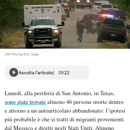
PODCAST
NEWSLETTER
I MIEI PREFERITI
(AP Photo/Eric Gay)
SHOP
Ascolta l'articolo
01:22
CALENDARIO
Lunedì, alla periferia di San Antonio, in Texas,
sono state trovate
almeno 46 persone morte dentro
AREA PERSONALE
e attorno a un autoarticolato abbandonato: l’ipotesi
più probabile è che si tratti di migranti provenienti
Area Personale
dal Messico e diretti negli Stati Uniti. Almeno
Newsletter