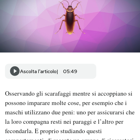
PODCAST
NEWSLETTER
I MIEI PREFERITI
Ascolta l'articolo
05:49
SHOP
Osservando gli scarafaggi mentre si accoppiano si
CALENDARIO
possono imparare molte cose, per esempio che i
maschi utilizzano due peni: uno per assicurarsi che
AREA PERSONALE
la loro compagna resti nei paraggi e l’altro per
Area Personale
fecondarla. E proprio studiando questi
Newsletter