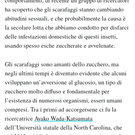
comportamenti, di recente un gruppo di ricercatori
Notifiche mobile
ha scoperto che gli scarafaggi stanno cambiando
Regala il Post
abitudini sessuali, e che probabilmente la causa è
Hai bisogno di aiuto?
la secolare lotta che abbiamo condotto per disfarci
Esci
delle infestazioni domestiche di questi insetti,
usando spesso esche zuccherate e avvelenate.
Gli scarafaggi sono amanti dello zucchero, ma
negli ultimi tempi è diventato evidente che alcuni
sviluppano un’avversione al glucosio, un tipo di
zucchero molto diffuso e fondamentale per
l’esistenza di numerosi organismi, esseri umani
compresi. Tra i primi ad accorgersene ci fu la
ricercatrice
Ayako Wada-Katsumata
dell’Università statale della North Carolina, che