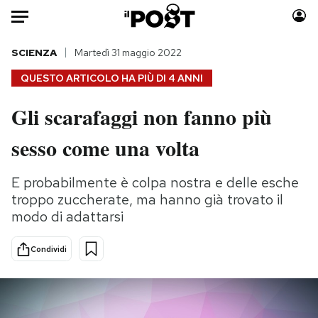
Auto
SCIENZA
Martedì 31 maggio 2022
QUESTO ARTICOLO HA PIÙ DI
4 ANNI
HOME
Gli scarafaggi non fanno più
Italia
Moda
sesso come una volta
Mondo
Libri
Politica
Consumismi
E probabilmente è colpa nostra e delle esche
Tecnologia
Storie/Idee
troppo zuccherate, ma hanno già trovato il
Internet
Ok Boomer!
modo di adattarsi
Scienza
Media
Cultura
Europa
Condividi
Economia
Altrecose
Sport
Mondiali calcio 2026