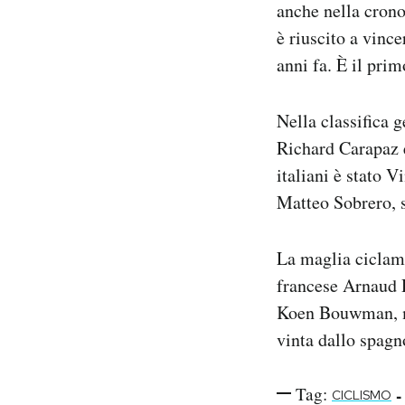
anche nella cron
Notifiche mobile
è riuscito a vinc
Regala il Post
anni fa. È il prim
Hai bisogno di aiuto?
Esci
Nella classifica 
Richard Carapaz e
italiani è stato 
Matteo Sobrero, 
La maglia ciclami
francese Arnaud D
Koen Bouwman, men
vinta dallo spagn
Tag:
-
CICLISMO