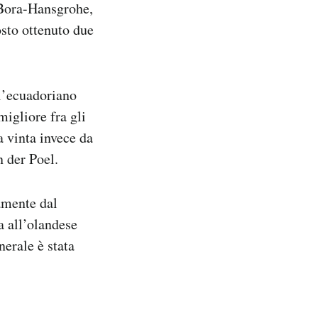
 Bora-Hansgrohe,
osto ottenuto due
 l’ecuadoriano
igliore fra gli
a vinta invece da
 der Poel.
iamente dal
a all’olandese
erale è stata