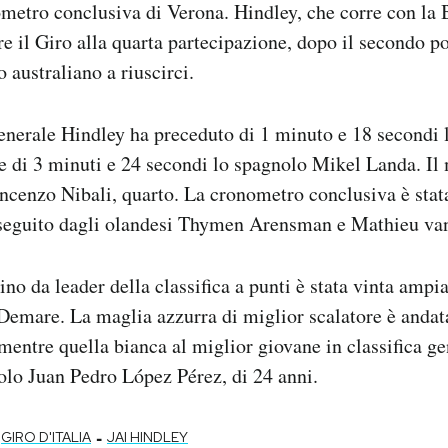
ometro conclusiva di Verona. Hindley, che corre con la
ere il Giro alla quarta partecipazione, dopo il secondo p
o australiano a riuscirci.
generale Hindley ha preceduto di 1 minuto e 18 secondi
 di 3 minuti e 24 secondi lo spagnolo Mikel Landa. Il m
Vincenzo Nibali, quarto. La cronometro conclusiva è stat
seguito dagli olandesi Thymen Arensman e Mathieu van
no da leader della classifica a punti è stata vinta amp
emare. La maglia azzurra di miglior scalatore è andat
tre quella bianca al miglior giovane in classifica gen
olo Juan Pedro López Pérez, di 24 anni.
-
GIRO D'ITALIA
JAI HINDLEY