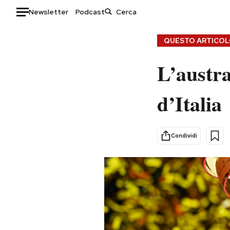
Newsletter
Podcast
Auto
QUESTO ARTICOLO
HOME
L’austra
Italia
Moda
d’Italia
Mondo
Libri
Politica
Consumismi
Tecnologia
Storie/Idee
Condividi
Internet
Ok Boomer!
Scienza
Media
Cultura
Europa
Economia
Altrecose
Sport
Mondiali calcio 2026