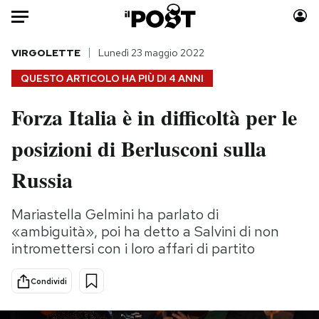
Auto
VIRGOLETTE
Lunedì 23 maggio 2022
QUESTO ARTICOLO HA PIÙ DI
4 ANNI
HOME
Forza Italia è in difficoltà per le
Italia
Moda
posizioni di Berlusconi sulla
Mondo
Libri
Politica
Consumismi
Russia
Tecnologia
Storie/Idee
Internet
Ok Boomer!
Mariastella Gelmini ha parlato di
Scienza
Media
«ambiguità», poi ha detto a Salvini di non
Cultura
Europa
intromettersi con i loro affari di partito
Economia
Altrecose
Condividi
Sport
Mondiali calcio 2026