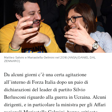
PODCAST
NEWSLETTER
I MIEI PREFERITI
Matteo Salvini e Mariastella Gelmini nel 2016 (ANSA/DANIEL DAL
SHOP
ZENNARO)
Da alcuni giorni c’è una certa agitazione
CALENDARIO
all’interno di Forza Italia dopo un paio di
dichiarazioni del leader di partito Silvio
AREA PERSONALE
Berlusconi riguardo alla guerra in Ucraina. Alcuni
Area Personale
dirigenti, e in particolare la ministra per gli Affari
Newsletter
regionali Mariastella Gelmini, hanno criticato