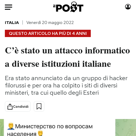
Auto
ITALIA
Venerdì 20 maggio 2022
QUESTO ARTICOLO HA PIÙ DI
4 ANNI
HOME
C’è stato un attacco informatico
Italia
Moda
a diverse istituzioni italiane
Mondo
Libri
Politica
Consumismi
Era stato annunciato da un gruppo di hacker
Tecnologia
Storie/Idee
filorussi e per ora ha colpito i siti di diversi
Internet
Ok Boomer!
ministeri, tra cui quello degli Esteri
Scienza
Media
Cultura
Europa
Condividi
Economia
Altrecose
Sport
Mondiali calcio 2026