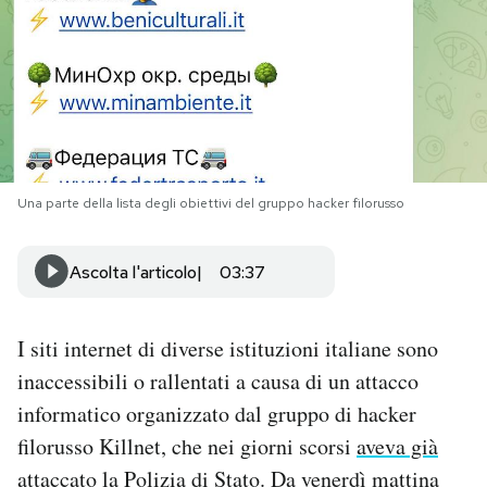
PODCAST
NEWSLETTER
I MIEI PREFERITI
Una parte della lista degli obiettivi del gruppo hacker filorusso
SHOP
Ascolta l'articolo
03:37
CALENDARIO
I siti internet di diverse istituzioni italiane sono
inaccessibili o rallentati a causa di un attacco
AREA PERSONALE
informatico organizzato dal gruppo di hacker
filorusso Killnet, che nei giorni scorsi
aveva già
Area Personale
attaccato
la Polizia di Stato. Da venerdì mattina
Newsletter