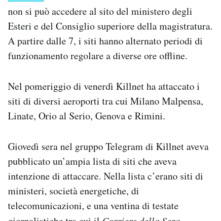
Notifiche mobile
non si può accedere al sito del ministero degli
Regala il Post
Esteri e del Consiglio superiore della magistratura.
Hai bisogno di aiuto?
A partire dalle 7, i siti hanno alternato periodi di
Esci
funzionamento regolare a diverse ore offline.
Nel pomeriggio di venerdì Killnet ha attaccato i
siti di diversi aeroporti tra cui Milano Malpensa,
Linate, Orio al Serio, Genova e Rimini.
Giovedì sera nel gruppo Telegram di Killnet aveva
pubblicato un’ampia lista di siti che aveva
intenzione di attaccare. Nella lista c’erano siti di
ministeri, società energetiche, di
telecomunicazioni, e una ventina di testate
giornalistiche tra cui il
Corriere della Sera
,