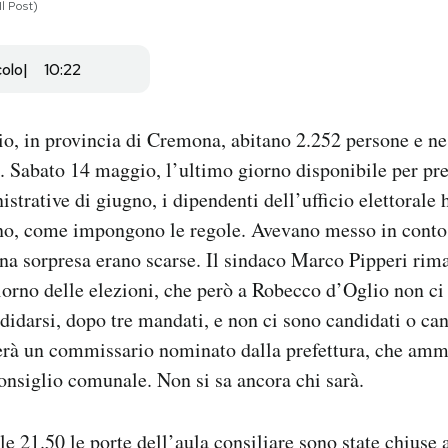
l Post)
colo
10:22
o, in provincia di Cremona, abitano 2.252 persone e n
. Sabato 14 maggio, l’ultimo giorno disponibile per pres
strative di giugno, i dipendenti dell’ufficio elettorale
o, come impongono le regole. Avevano messo in conto l
 una sorpresa erano scarse. Il sindaco Marco Pipperi rima
giorno delle elezioni, che però a Robecco d’Oglio non ci
didarsi, dopo tre mandati, e non ci sono candidati o ca
verà un commissario nominato dalla prefettura, che ammi
onsiglio comunale. Non si sa ancora chi sarà.
le 21.50 le porte dell’aula consiliare sono state chiuse