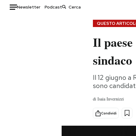
Newsletter
Podcast
Auto
QUESTO ARTICOLO
Il paese
HOME
Italia
Moda
sindaco
Mondo
Libri
Politica
Consumismi
Il 12 giugno a
Tecnologia
Storie/Idee
sono candidati
Internet
Ok Boomer!
Scienza
Media
di
Isaia Invernizzi
Cultura
Europa
Economia
Altrecose
Condividi
Sport
Mondiali calcio 2026