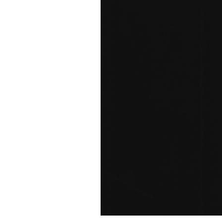
PODCAST
NEWSLETTER
I MIEI PREFERITI
SHOP
CALENDARIO
AREA PERSONALE
Area Personale
Newsletter