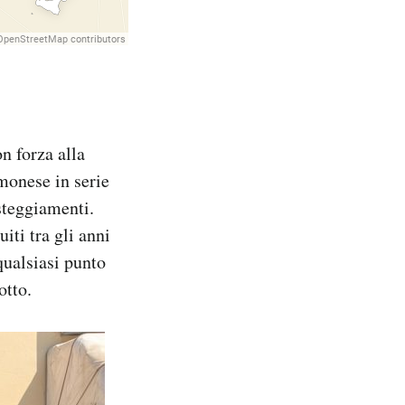
n forza alla
monese in serie
steggiamenti.
iti tra gli anni
qualsiasi punto
otto.