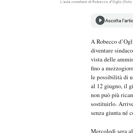
L'aula consiliare di Robecco d'Oglio (foto I
Notifiche mobile
Regala il Post
Hai bisogno di aiuto?
Ascolta l'arti
Esci
A Robecco d’Ogli
diventare sindaco
vista delle ammini
fino a mezzogiorn
le possibilità di
al 12 giugno, il 
non può più rican
sostituirlo. Arri
senza giunta né c
Mercoledì sera al