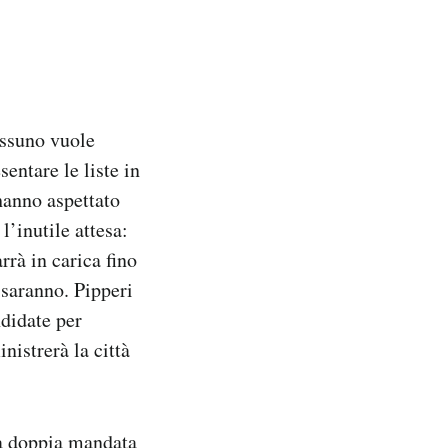
essuno vuole
entare le liste in
 hanno aspettato
’inutile attesa:
rrà in carica fino
 saranno. Pipperi
ndidate per
nistrerà la città
 a doppia mandata