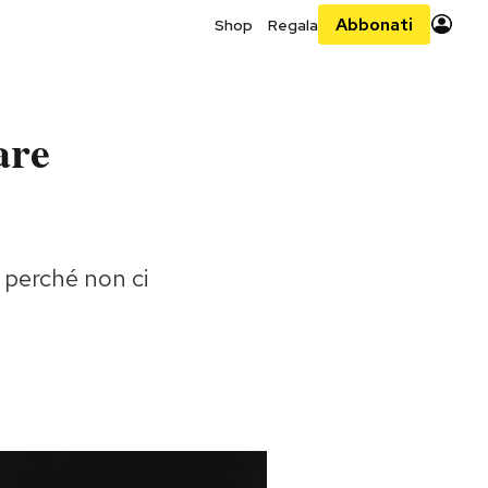
Abbonati
Shop
Regala
are
 perché non ci