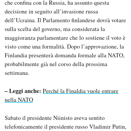
che confina con la Russia, ha assunto questa
Notifiche mobile
decisione in seguito all’invasione russa
Regala il Post
dell’Ucraina. Il Parlamento finlandese dovrà votare
Hai bisogno di aiuto?
Esci
sulla scelta del governo, ma considerata la
maggioranza parlamentare che lo sostiene il voto è
visto come una formalità. Dopo l’approvazione, la
Finlandia presenterà domanda formale alla NATO,
probabilmente già nel corso della prossima
settimana.
– Leggi anche:
Perché la Finaldia vuole entrare
nella NATO
Sabato il presidente Niinisto aveva sentito
telefonicamente il presidente russo Vladimir Putin,