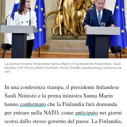
PODCAST
NEWSLETTER
I MIEI PREFERITI
La prima ministra finlandese Sanna Marin e il presidente finlandese, Sauli
SHOP
Niinisto (AP Photo/Matt Dunham, Pool) (Heikki Saukkomaa/Lehtiuva via
AP)
In una conferenza stampa, il presidente finlandese
CALENDARIO
Sauli Niinisto e la prima ministra Sanna Marin
hanno
confermato
che la Finlandia farà domanda
AREA PERSONALE
per entrare nella NATO, come
anticipato
nei giorni
Area Personale
scorsi dallo stesso governo del paese. La Finlandia,
Newsletter