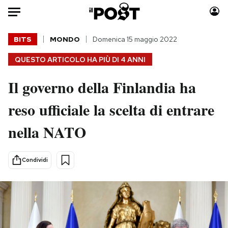
Auto
BITS
MONDO
Domenica 15 maggio 2022
QUESTO ARTICOLO HA PIÙ DI
4 ANNI
HOME
Il governo della Finlandia ha
Italia
Moda
Mondo
Libri
reso ufficiale la scelta di entrare
Politica
Consumismi
nella NATO
Tecnologia
Storie/Idee
Internet
Ok Boomer!
Scienza
Media
Condividi
Cultura
Europa
Economia
Altrecose
Sport
Mondiali calcio 2026