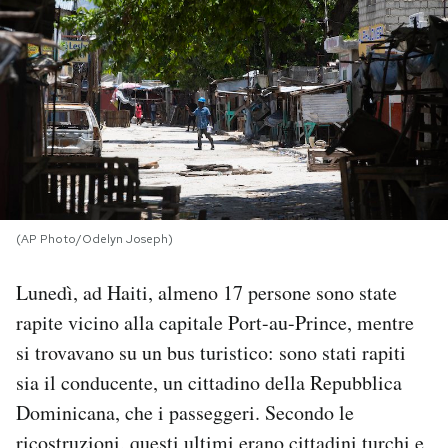
PODCAST
NEWSLETTER
I MIEI PREFERITI
SHOP
(AP Photo/Odelyn Joseph)
Lunedì, ad Haiti, almeno 17 persone sono state
CALENDARIO
rapite vicino alla capitale Port-au-Prince, mentre
si trovavano su un bus turistico: sono stati rapiti
AREA PERSONALE
sia il conducente, un cittadino della Repubblica
Dominicana, che i passeggeri. Secondo le
Area Personale
Newsletter
ricostruzioni, questi ultimi erano cittadini turchi e