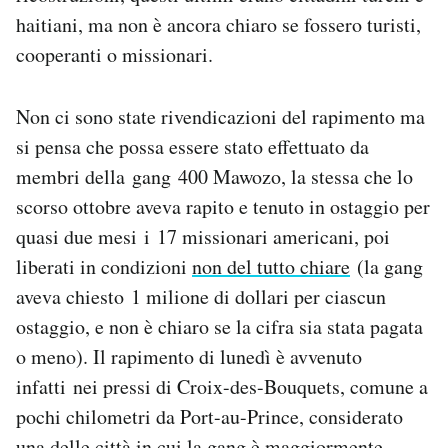
Notifiche mobile
haitiani, ma non è ancora chiaro se fossero turisti,
Regala il Post
cooperanti o missionari.
Hai bisogno di aiuto?
Esci
Non ci sono state rivendicazioni del rapimento ma
si pensa che possa essere stato effettuato da
membri della gang 400 Mawozo, la stessa che lo
scorso ottobre aveva rapito e tenuto in ostaggio per
quasi due mesi i 17 missionari americani, poi
liberati in condizioni
non del tutto chiare
(la gang
aveva chiesto 1 milione di dollari per ciascun
ostaggio, e non è chiaro se la cifra sia stata pagata
o meno). Il rapimento di lunedì è avvenuto
infatti nei pressi di Croix-des-Bouquets, comune a
pochi chilometri da Port-au-Prince, considerato
una delle città in cui la gang è maggiormente