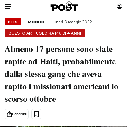
Auto
BITS
MONDO
Lunedì 9 maggio 2022
QUESTO ARTICOLO HA PIÙ DI
4 ANNI
HOME
Almeno 17 persone sono state
Italia
Moda
Mondo
Libri
rapite ad Haiti, probabilmente
Politica
Consumismi
dalla stessa gang che aveva
Tecnologia
Storie/Idee
Internet
Ok Boomer!
rapito i missionari americani lo
Scienza
Media
scorso ottobre
Cultura
Europa
Economia
Altrecose
Sport
Mondiali calcio 2026
Condividi