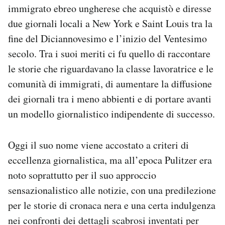
immigrato ebreo ungherese che acquistò e diresse
Notifiche mobile
Regala il Post
due giornali locali a New York e Saint Louis tra la
Hai bisogno di aiuto?
fine del Diciannovesimo e l’inizio del Ventesimo
Esci
secolo. Tra i suoi meriti ci fu quello di raccontare
le storie che riguardavano la classe lavoratrice e le
comunità di immigrati, di aumentare la diffusione
dei giornali tra i meno abbienti e di portare avanti
un modello giornalistico indipendente di successo.
Oggi il suo nome viene accostato a criteri di
eccellenza giornalistica, ma all’epoca Pulitzer era
noto soprattutto per il suo approccio
sensazionalistico alle notizie, con una predilezione
per le storie di cronaca nera e una certa indulgenza
nei confronti dei dettagli scabrosi inventati per