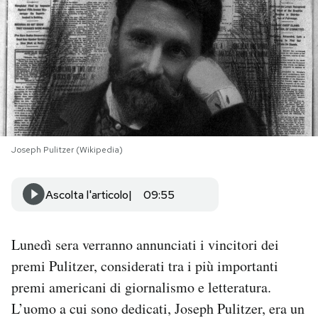
PODCAST
NEWSLETTER
I MIEI PREFERITI
Joseph Pulitzer (Wikipedia)
SHOP
Ascolta l'articolo
09:55
CALENDARIO
Lunedì sera verranno annunciati i vincitori dei
AREA PERSONALE
premi Pulitzer, considerati tra i più importanti
premi americani di giornalismo e letteratura.
Area Personale
L’uomo a cui sono dedicati, Joseph Pulitzer, era un
Newsletter