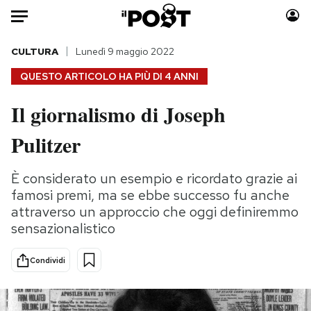
Auto
CULTURA
Lunedì 9 maggio 2022
QUESTO ARTICOLO HA PIÙ DI
4 ANNI
HOME
Il giornalismo di Joseph
Italia
Moda
Pulitzer
Mondo
Libri
Politica
Consumismi
È considerato un esempio e ricordato grazie ai
Tecnologia
Storie/Idee
famosi premi, ma se ebbe successo fu anche
Internet
Ok Boomer!
attraverso un approccio che oggi definiremmo
Scienza
Media
sensazionalistico
Cultura
Europa
Economia
Altrecose
Condividi
Sport
Mondiali calcio 2026